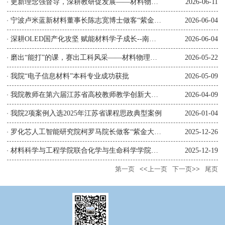
更新理念强督导，深耕教研促发展——材料物理系基层教学组织开展专...
2026-06-11
宁波卢米蓝新材料董事长陈志宽博士做客“紫金大讲堂”
2026-06-04
深耕OLED国产化攻坚 赋能材料学子成长--南京邮电大学举办“企业...
2026-06-04
磨出“能打”的课，赛出工科风采——材料物理系举办高校青年教师教...
2026-05-22
我院“电子信息材料”本科专业成功获批
2026-05-09
我院教师在第六届江苏省高校教师教学创新大赛中斩获特等奖 实现...
2026-04-09
我院2项案例入选2025年江苏省课程思政典型案例
2026-01-04
罗化芯人工智能研究院柯罗马院长做客“紫金大讲堂”
2025-12-26
材料科学与工程学院联合化学与生命科学学院开展微课视频验收工作
2025-12-19
第一页
<<上一页
下一页>>
尾页