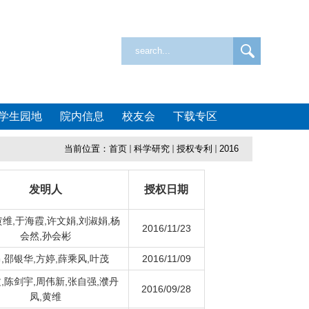
学生园地
院内信息
校友会
下载专区
当前位置：
首页
科学研究
授权专利
2016
发明人
授权日期
黄维,于海霞,许文娟,刘淑娟,杨
2016/11/23
会然,孙会彬
,邵银华,方婷,薛乘风,叶茂
2016/11/09
,陈剑宇,周伟新,张自强,濮丹
2016/09/28
凤,黄维