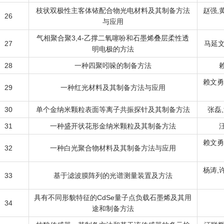
枝状双极性主客体铱配合物光电材料及其制备方法
赵强,
26
与应用
气相聚合聚3,4-乙撑二氧噻吩和石墨烯叠层柔性透
27
马延文
明电极的方法
28
一种四聚吲哚的制备方法
赖文勇
29
一种红光材料及其制备方法与应用
30
单个金纳米颗粒表面等离子共振探针及其制备方法
张磊
31
一种盛开状花形金纳米颗粒及其制备方法
赖文勇
32
一种白光聚合物材料及其制备方法与应用
杨涛,
33
基于滤波膜阵列的光谱测量装置及方法
具有不同形貌特征的CdSe量子点负载石墨烯及其用
34
途和制备方法