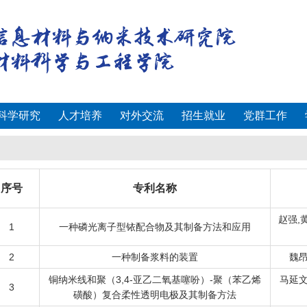
科学研究
人才培养
对外交流
招生就业
党群工作
序号
专利名称
赵强,
1
一种磷光离子型铱配合物及其制备方法和应用
2
一种制备浆料的装置
魏昂
铜纳米线和聚（3,4-亚乙二氧基噻吩）-聚（苯乙烯
马延文
3
磺酸）复合柔性透明电极及其制备方法