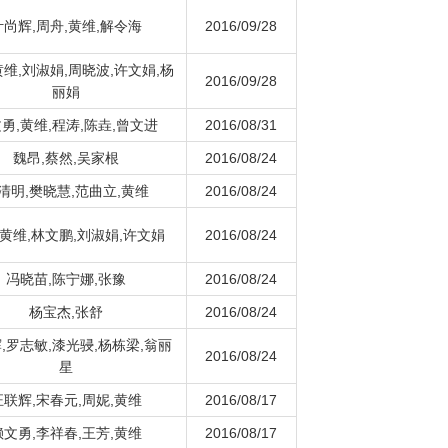
叶尚辉,周舟,黄维,解令海
2016/09/28
黄维,刘淑娟,周晓波,许文娟,杨
2016/09/28
丽娟
勇,黄维,程涛,陈垚,曾文进
2016/08/31
魏昂,蔡然,吴家根
2016/08/24
清明,樊晓慧,范曲立,黄维
2016/08/24
,黄维,林文鹏,刘淑娟,许文娟
2016/08/24
冯晓苗,陈宁娜,张豫
2016/08/24
杨宝杰,张舒
2016/08/24
,罗志敏,漆光骎,杨栋梁,翁丽
2016/08/24
星
汪联辉,宋春元,周妮,黄维
2016/08/17
赖文勇,李祥春,王芳,黄维
2016/08/17