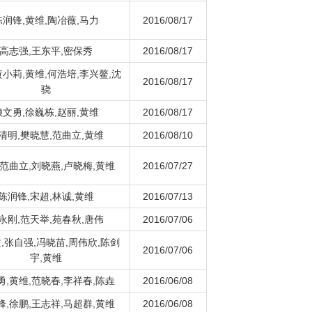
陈润锋,黄维,陶冶薇,马力
2016/08/17
高志强,王东平,密保秀
2016/08/17
黄小莉,黄维,何浩培,李兴鳌,沈
2016/08/17
骁
赖文勇,徐巍栋,赵丽,黄维
2016/08/17
清明,樊晓慧,范曲立,黄维
2016/08/10
,范曲立,刘晓燕,卢晓梅,黄维
2016/07/27
陈润锋,宋超,林诚,黄维
2016/07/13
永刚,范天举,苑春秋,唐伟
2016/07/06
,张自强,冯晓苗,周伟欣,陈剑
2016/07/06
宇,黄维
勇,黄维,范晓春,李祥春,陈垚
2016/06/08
锋,徐鹏,王志祥,马超群,黄维
2016/06/08