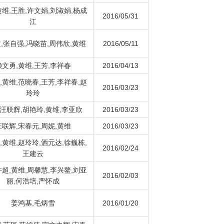
黄维,王胜,许文娟,刘淑娟,杨成
2016/05/31
江
,张自强,冯晓苗,周伟欣,黄维
2016/05/11
赖文勇,黄维,王芳,李祥春
2016/04/13
,黄维,范晓春,王芳,李祥春,赵
2016/03/23
玲玲
,汪联辉,胡艳玲,黄维,李亚欣
2016/03/23
汪联辉,宋春元,周妮,黄维
2016/03/23
,黄维,赵玲玲,酒元达,徐巍栋,
2016/02/24
王建云
许超,黄维,周馨慧,李兴鳌,刘亚
2016/02/03
丽,何浩培,严怀成
姜鸿基,毛炳雪
2016/01/20