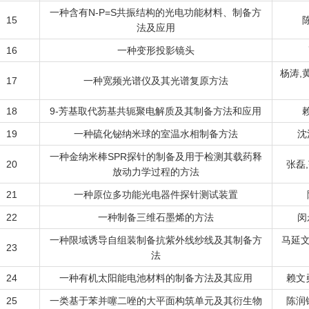
一种含有N-P=S共振结构的光电功能材料、制备方
15
法及应用
16
一种变形投影镜头
杨涛,
17
一种宽频光谱仪及其光谱复原方法
18
9-芳基取代芴基共轭聚电解质及其制备方法和应用
19
一种硫化铋纳米球的室温水相制备方法
沈
一种金纳米棒SPR探针的制备及用于检测其载药释
20
张磊
放动力学过程的方法
21
一种原位多功能光电器件探针测试装置
22
一种制备三维石墨烯的方法
闵
一种限域诱导自组装制备抗紫外线纱线及其制备方
马延文
23
法
24
一种有机太阳能电池材料的制备方法及其应用
赖文
25
一类基于苯并噻二唑的大平面构筑单元及其衍生物
陈润