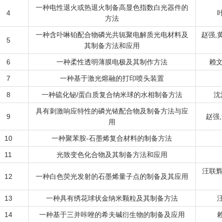
一种电性退火或热退火制备高显色指数白光器件的
4
方法
一种含卟啉铂配合物磷光共轭聚电解质光电材料及
赵强,
5
其制备方法和应用
6
一种柔性透明薄膜电极及其制作方法
赖文
7
一种基于激光熔融的打印喷头装置
8
一种硫化铋/蛋白质复合纳米球的水相制备方法
沈
具有刺激响应特性的磷光铱配合物及制备方法与应
9
赵强
用
10
一种聚苯胺-石墨烯复合材料的制备方法
11
光致变色化合物及其制备方法和应用
汪联辉
12
一种白色荧光发射的石墨烯量子点的制备及其应用
13
一种具有绣花球状金纳米颗粒及其制备方法
14
一种基于三并咔唑的希夫碱衍生物的制备及应用