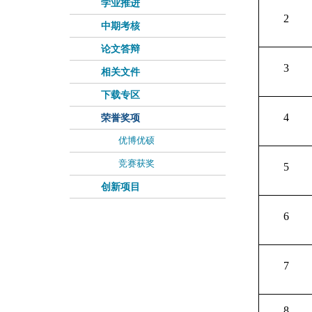
学业推进
2
中期考核
论文答辩
3
相关文件
下载专区
4
荣誉奖项
优博优硕
竞赛获奖
5
创新项目
6
7
8