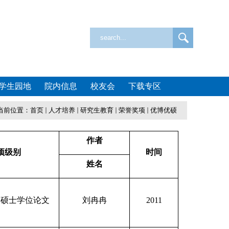
学生园地
院内信息
校友会
下载专区
当前位置：
首页
人才培养
研究生教育
荣誉奖项
优博优硕
作者
项级别
时间
姓名
秀硕士学位论文
刘冉冉
2011