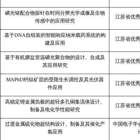
磷光铱配合物探针在时间分辨光学成像及生物
江苏省优
传感中的应用研究
基于
DNA
自组装的智能响应纳米载药系统的构
江苏省优
建及应用
基于有机膦盐室温磷光聚合物的设计、合成及
江苏省优
其应用研究
MAPbI3
钙钛矿层的受限生长调控及其光伏器
江苏省优
件应用
高稳定锂金属负极的超轻多孔铜集流体设计、
江苏省优
制备及电化学性能研究
过渡金属硫化物超结构设计、制备及其催化产
中国电子学
氢应用