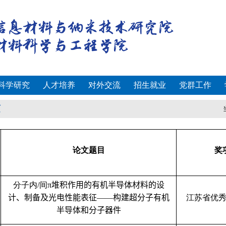
科学研究
人才培养
对外交流
招生就业
党群工作
硕
论文题目
奖
分子内
/
间
π
堆积作用的有机半导体材料的设
计、制备及光电性能表征
——
构建超分子有机
江苏省优
半导体和分子器件