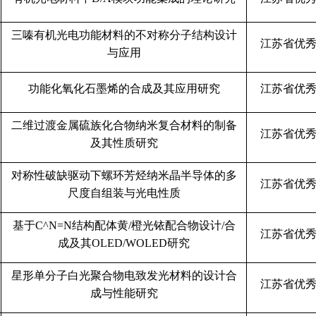
三嗪有机光电功能材料的不对称分子结构设计
江苏省优
与应用
功能化氧化石墨烯的合成及其应用研究
江苏省优
二维过渡金属硫族化合物纳米复合材料的制备
江苏省优
及其性质研究
对称性破缺驱动下螺环芳烃纳米晶半导体的多
江苏省优
尺度自组装与光电性质
基于
C^N=N
结构配体黄
/
橙光铱配合物设计
/
合
江苏省优
成及其
OLED/WOLED
研究
星形单分子白光聚合物电致发光材料的设计合
江苏省优
成与性能研究