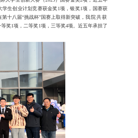
省大学生创业计划竞赛获金奖
1
项，银奖
1
项，国赛获
年在第十八届“挑战杯”国赛上取得新突破，
我院共获
一等奖
1
项，二等奖
1
项，三等奖
4
项
。近五年承担了