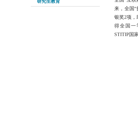
研究生教育
来，全国“
银奖
2
项，
得全国一
STITIP
国