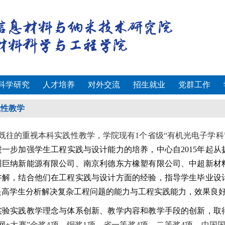
科学研究
人才培养
对外交流
招生就业
党群工作
践性教学
既往的重视本科实践性教学，学院现有
1
个省级“有机光电子学科
进一步加强学生工程实践与设计能力的培养，中心自
2015
年起从
州巨纳新能源有限公司、南京利德东方橡塑有限公司、中超新材
讲解，结合他们在工程实践与设计方面的经验，指导学生毕业设
提高学生分析解决复杂工程问题的能力与工程实践能力，效果良
实践教学理念与体系创新、教学内容和教学手段的创新，取得
网
+
大赛”金奖4
项，铜奖
1
项，省一等奖
4
项，二等奖
4
项，中国国