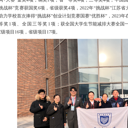
挑战杯”竞赛获国奖
6
项，省级获奖
4
项，
2022
年“挑战杯”江苏
助力学校首次捧得“挑战杯”创业计划竞赛国赛“优胜杯”，2023
等奖
1
项、全国三等奖
1
项
；获
全国大学生节能减排大赛全国
家级项目
16
项，省级项目
17
项。