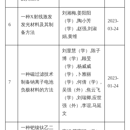
刘湘梅
,
姜阳阳
一种
X
射线激发
（学）
,
陶小芳
2023-
6
发光材料及其制
（学）
,
赵强
,
刘淑
03-24
备方法
娟
,
黄维
刘显慧（学）
,
陈子
博（学）
,
顾旻
（学）
,
杨威威
一种磁过滤技术
（学）
,
卜雅丽
2023-
7
制备钠离子电池
（学）
,
何倩（学）
,
01-24
负极材料的方法
吴强（外）
,
焦云飞
（学）
,
刘瑞卿
,
应世
强（外）
,
李谊
,
马延
文
一种钯镍钛乙二