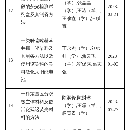
（学）
,
张晶晶
段的荧光检测试
2023-
12
（学）
,
王涛（学）
,
剂盒及其制备方
03-21
王瀛鑫（学）
,
汪联
法
辉
一类吩噻嗪基苯
并噻二唑染料及
丁永杰（学）
,
刘帅
其制备方法以及
帅（学）
,
焦云飞
2023-
13
使用该染料的染
（学）
,
密保秀
,
高志
01-03
料敏化太阳能电
强
池
一种定量区分双
陈润锋
,
陈财琳
极主体材料及热
2023-
14
（学）
,
王霜（学）
,
活化延迟荧光材
05-23
杨青青（学）
料的方法