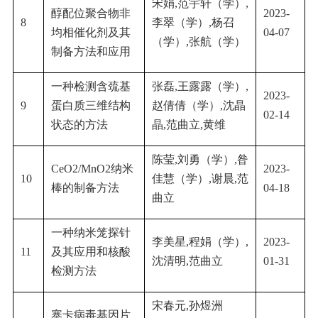
宋娟
,
范宇轩（学）
,
醇配位聚合物非
2023-
8
李翠（学）
,
杨召
均相催化剂及其
04-07
（学）
,
张航（学）
制备方法和应用
一种检测含巯基
张磊
,
王露露（学）
,
2023-
9
蛋白质三维结构
赵倩倩（学）
,
沈晶
02-14
状态的方法
晶
,
范曲立
,
黄维
陈莹
,
刘勇（学）
,
昝
CeO2/MnO2
纳米
2023-
10
佳慧（学）
,
谢晨
,
范
棒的制备方法
04-18
曲立
一种纳米笼探针
李美星
,
程娟（学）
,
2023-
11
及其应用和核酸
沈清明
,
范曲立
01-31
检测方法
宋春元
,
孙煜洲
寨卡病毒基因片