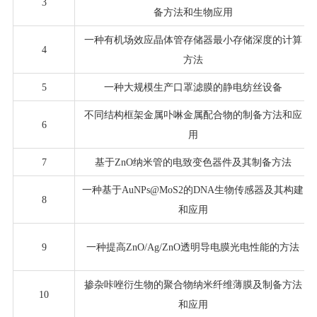
3
备方法和生物应用
一种有机场效应晶体管存储器最小存储深度的计算
4
方法
5
一种大规模生产口罩滤膜的静电纺丝设备
不同结构框架金属卟啉金属配合物的制备方法和应
6
用
7
基于ZnO纳米管的电致变色器件及其制备方法
一种基于AuNPs@MoS2的DNA生物传感器及其构建
8
和应用
9
一种提高ZnO/Ag/ZnO透明导电膜光电性能的方法
掺杂咔唑衍生物的聚合物纳米纤维薄膜及制备方法
10
和应用