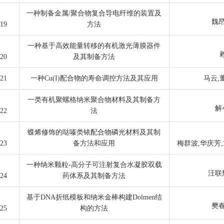
一种制备金属/聚合物复合导电纤维的装置及
魏昂
19
方法
一种基于高效能量转移的有机激光薄膜器件
20
及其制备方法
21
一种Cu(I)配合物的寿命调控方法及其应用
马云,
一类有机聚螺格纳米聚合物材料及其制备方
解
22
法
蝶烯修饰的哒嗪类铱配合物磷光材料及其制
23
备方法和应用
梅群波,华庆芳,
一种纳米颗粒-高分子可注射复合水凝胶双载
汪联
24
药体系及其制备方法
基于DNA折纸模板和纳米金棒构建Dolmen结
樊春
25
构的方法