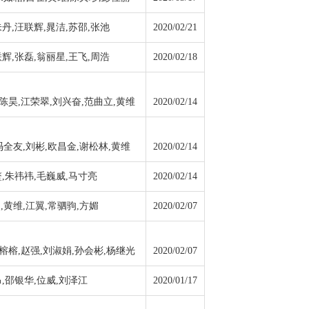
丹,汪联辉,晁洁,苏邵,张池
2020/02/21
辉,张磊,翁丽星,王飞,周浩
2020/02/18
陈昊,江荣翠,刘兴奋,范曲立,黄维
2020/02/14
冯全友,刘彬,欧昌金,谢松林,黄维
2020/02/14
,朱祎祎,毛巍威,马寸亮
2020/02/14
,黄维,江翼,常驷驹,方媚
2020/02/07
榕榕,赵强,刘淑娟,孙会彬,杨继光
2020/02/07
,邵银华,位威,刘泽江
2020/01/17