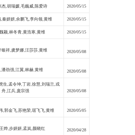
张杰,胡瑞媛,毛巍威,陈爱诗
2020/05/15
,秦妍妍,佘鹏飞,李向领,黄维
2020/05/15
魏颖,林冬青,黄浩寒,黄维
2020/05/15
李银祥,虞梦娜,汪莎莎,黄维
2020/05/08
,潘劲强,江翼,林赫,黄维
2020/05/08
虎生,孟令坤,丁岩,徐慧,刘瑞兰,戎
舟,江兵,庞宗强
2020/05/08
伟,郭金飞,苏艳荣,琚飞飞,黄维
2020/05/05
王烨,步妍妍,孟岚,颜晓红
2020/04/28