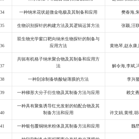
34
一种纳米花状超微金电极及其制备和应用
樊春海,朱
35
生物识别探针的构建方法及其逻辑运算方法
张颖,汪联
双生物光学窗口靶向纳米生物探针的制备与
36
应用方法
黄艳琴,赵永康,
共轭有机格子纳米聚合物及其制备和应用方
37
法
解令海,李斌,
38
一种刮涂制备铁酸铋薄膜的方法
李兴鳌
39
一种梯形大分子衍生物及其制备方法与应用
赖文勇
一种具有聚集诱导红光发射的铂配合物及其
40
制备方法和应用
许文娟,黄维,胡
41
一种银包覆铜纳米粉体及其制备方法和应用
魏昂