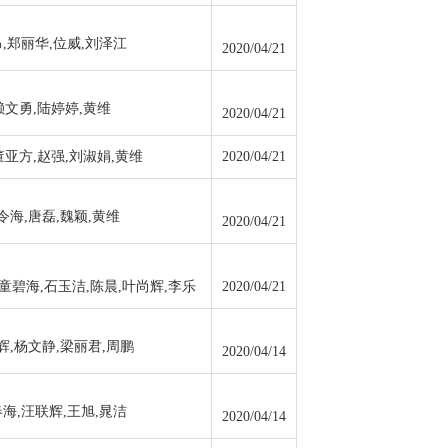
,郑丽华,位威,刘泽江
2020/04/21
赖文勇,陆婷婷,黄维
2020/04/21
董亚方,赵强,刘淑娟,黄维
2020/04/21
令海,唐磊,魏颖,黄维
2020/04/21
童碧海,石玉洁,陈晨,叶尚辉,李乐
2020/04/21
辉,杨文静,梁丽君,周鹏
2020/04/14
海,汪联辉,王旭,晁洁
2020/04/14