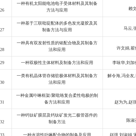
一种有机太阳能电池电子受体材料及其制备
赖文
26
方法与应用
一种基于三联吡啶配体的多色发光凝胶及其
马云,
27
制备方法与应用
一种具有双发射性质的铱配合物及其制备方
许文娟,翟
28
法和应用
29
一种双极性主体材料及制备方法和应用
李咏华,刘加
一类有机晶体管存储驻极体材料及其制备方
解令海,冯全友,
30
法和应用
一种金属卟啉框架/聚吡咯复合柔性电极的制
31
备方法和应用
赵为为,赵强
一种钙钛矿膜层及钙钛矿发光二极管器件的
陈淑
32
制备方法
33
一种水溶性卟啉配合物的制备及应用
赵强,刘淑娟,