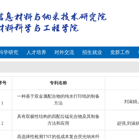
科学研究
人才培养
对外交流
招生就业
党群工作
序号
专利名称
一种基于双金属配合物的纯水打印纸的制备
刘淑娟,
1
方法
具有双极性结构的四配位锰化合物及其制备
2
方法和应用
赵强,刘淑娟
高选择性检测TNT的低成本复合荧光纳米纤