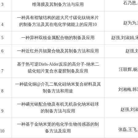
石乃恩,
3
维薄膜及其制备方法与应用
一种具有褶皱结构的超大尺寸碳化钛纳米片
赵为为,
4
的制备方法及其在电化学储能上的应用10
5
一种异种双核金属配合物的制备及应用
赵强,刘淑娟,
6
一种近红外共轭聚合物及其制备方法和应用
赵强,
基于热可逆Diels-Alder反应的高分子-纳米二
汪联辉,杨
7
硫化钼片复合水凝胶制备及应用
一种硫化铜@介孔二氧化硅纳米复合材料及其
刘湘梅,韩
8
制备方法和用途
一种磷光铱配合物及有机无机杂化纳米硅球
赵强,刘淑
9
的制备方法与应用
一种基于金纳米笼的电化学生物传感器的制
张磊,王飞
10
备方法及应用