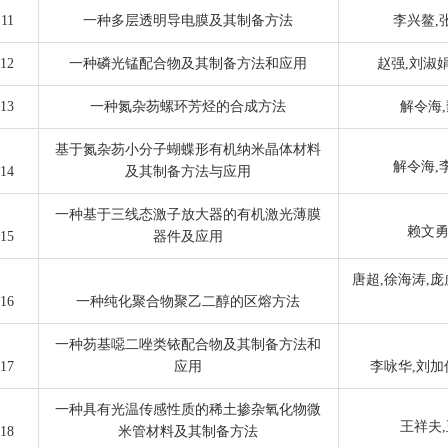
11
一种多层透明导电膜及其制备方法
李兴鳌,
12
一种磷光锰配合物及其制备方法和应用
赵强,刘淑娟
13
一种氮杂芴螺环芳烃的合成方法
解令海,
基于氮杂芴小分子蝴蝶形有机纳米晶体材料
解令海,
14
及其制备方法与应用
一种基于三线态激子放大器的有机激光薄膜
赖文勇
15
器件及应用
唐超,徐海涛,庞
16
一种纯化聚合物聚乙二醇的区熔方法
一种芴基噁二唑类铱配合物及其制备方法和
17
应用
李咏华,刘加
一种具有光温传感性质的稀土掺杂氧化物微
王祥夫,
18
米管材料及其制备方法