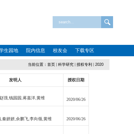
学生园地
院内信息
校友会
下载专区
当前位置：
首页
科学研究
授权专利
2020
发明人
授权日期
赵强,钱园园,蒋嘉洋,黄维
2020/06/26
,秦妍妍,佘鹏飞,李向领,黄维
2020/06/26