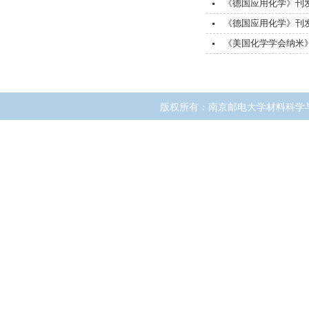
《德国应用化学》刊
《德国应用化学》刊
《美国化学学会纳米
版权所有：南京邮电大学材料科学
地址：江苏省南京市文苑路9号
邮编：210023