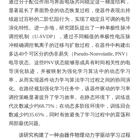
通过分子配位作用与界面电场共同稳定这一梯度结构，
显著延长了界面势垒的动态恢复过程，使器件表现出持
续超过百秒的二阶忆阻行为，实现了稳定且可调的电导
演化特性。进一步地，研究团队提出了一种单极性脉冲
调控机制（
U-SVDP
），通过不同幅值的单极性电压脉
冲精确调控氧离子的迁移与扩散过程，在器件中构建出
多达
40
个可区分的伪非易失（
Pseudo-Nonvolatile, PNV
）
电导状态。这些
PNV
状态能够形成具有时间相关性的电
导演化轨迹，并被映射为强化学习算法中的动态学习
率，从而实现器件动力学与算法学习过程之间的协同演
化。在路径规划强化学习任务中，该器件驱动的学习率
调控策略显著提升了学习效率。在静态环境下，训练迭
代次数减少约
68.75%
；在动态多阶段环境中，训练回合
数减少约
35.65%
，同时有效避免了学习过程中的震荡和
局部最优问题。
该研究构建了一种由器件物理动力学驱动学习过程