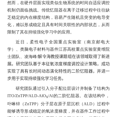
然而，在硬件层面实现类似生物系统的时间自适应调控
机制仍面临挑战。传统忆阻器在离子迁移过程中往往缺
乏稳定的内在梯度结构，容易产生随机且突变的电导变
化，难以形成稳定且具有时间关联性的内部状态，从而
限制了其在持续强化学习中的应用。
近日，柔性电子全国重点实验室（南京邮电大
学）、类脑电子材料与器件江苏高校重点实验室黄维院
士团队、凌海峰
/
解令海教授课题组在该领域取得了新进
展。研究团队基于
本征氧浓度梯度调控设计策略
，成功
实现了具有长时间动态演化特性的二阶忆阻器，并进一
步用于实现持续强化学习任务。
研究团队通过引入分子配位层设计并制备了结构为
ITO/ZnTPP/ALD-AlO
/Al
的二阶忆阻器。在该结构中，
x
卟啉锌（
ZnTPP
）分子层在原子层沉积（
ALD
）过程中
能够诱导形成稳定的氧浓度梯度，并在器件工作过程中