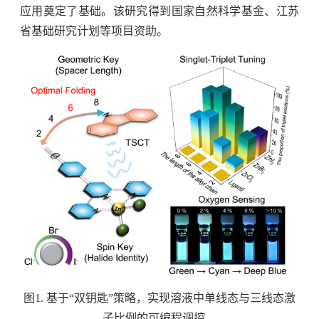
应用奠定了基础。该研究得到国家自然科学基金、江苏
省基础研究计划等项目资助。
图
1.
基于“双钥匙”策略，实现溶液中单线态与三线态激
子比例的可编程调控。