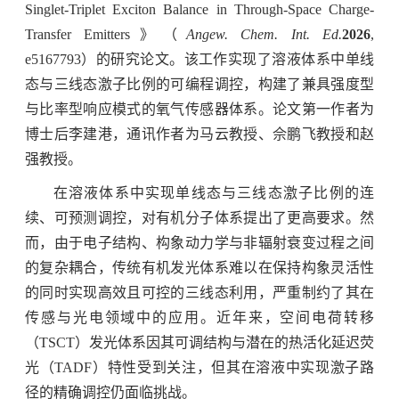
Singlet-Triplet Exciton Balance in Through-Space Charge-
Transfer Emitters
》（
Angew. Chem. Int. Ed.
2026
,
e5167793
）的研究论文。该工作实现了溶液体系中单线
态与三线态激子比例的可编程调控，构建了兼具强度型
与比率型响应模式的氧气传感器体系。论文第一作者为
博士后李建港，通讯作者为马云教授、佘鹏飞教授和赵
强教授。
在溶液体系中实现单线态与三线态激子比例的连
续、可预测调控，对有机分子体系提出了更高要求。然
而，由于电子结构、构象动力学与非辐射衰变过程之间
的复杂耦合，传统有机发光体系难以在保持构象灵活性
的同时实现高效且可控的三线态利用，严重制约了其在
传感与光电领域中的应用。近年来，空间电荷转移
（
TSCT
）发光体系因其可调结构与潜在的热活化延迟荧
光（
TADF
）特性受到关注，但其在溶液中实现激子路
径的精确调控仍面临挑战。