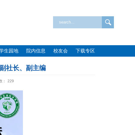
学生园地
院内信息
校友会
下载专区
 副社长、副主编
数：
229