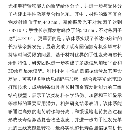
光和电荷转移能力的新型给体分子，并进一步与受体分
子构建出手性激基复合物体系。其中，材料的激基复合
物发射峰位于约
440 nm
，圆偏振发光不对称因子达到
7.8×10⁻³
；手性长余辉发射峰位于约
540 nm
，不对称因子
达到
4.7×10⁻³
。更重要的是，该体系实现了长达
90
分钟的
长持续余辉发光，显著突破了现有圆偏振有机余辉材料
持续时间受限的问题。基于材料优异的手性发光与超长
余辉特性，研究团队进一步构建了多级信息加密平台和
3D
余辉显示模型。利用不同手性的圆偏振信号及其寿命
差异，可实现多重信息编码与加密；结合数字光处理
3D
打印技术，成功制备出具有长时间余辉发射能力的三维
结构模型，展示了该类材料在学防伪、加密和三维显示
等领域的重要应用潜力。相关研究结果表明，该体系能
够通过高效的电荷转移与分离，和缓慢地电荷复合过程
形成长寿命激基复合物激发态，并进一步向手性发光单
元的三线态能量转移，最终实现超长寿命圆偏振有机长