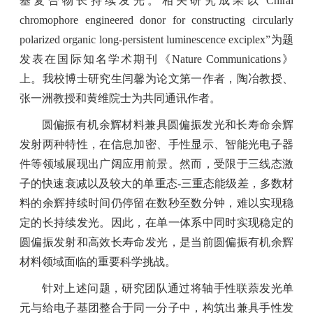
基复合物长持续发光。相关研究成果以“
Chiral
chromophore engineered donor for constructing circularly
polarized organic long-persistent luminescence exciplex”
为题
发表在国际知名学术期刊《
Nature Communications
》
上。我校博士研究生闫馨为论文第一作者，陶冶教授、
张一洲教授和黄维院士为共同通讯作者。
圆偏振有机余辉材料兼具圆偏振发光和长寿命余辉
发射两种特性，在信息加密、手性显示、智能光电子器
件等领域展现出广阔应用前景。然而，受限于三线态激
子的快速衰减以及较大的单重态
-
三重态能级差，多数材
料的余辉持续时间仍停留在数秒至数分钟，难以实现稳
定的长持续发光。因此，在单一体系中同时实现稳定的
圆偏振发射和高效长寿命发光，是当前圆偏振有机余辉
材料领域面临的重要科学挑战。
针对上述问题，研究团队通过将轴手性联萘发光单
元与给电子基团整合于同一分子中，构筑出兼具手性发