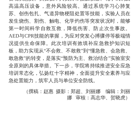
高温高压设备，意外风险较高。通过系统学习心肺复
苏、创伤包扎、气道异物梗阻处置等技能，实验人员在
发生烧伤、割伤、触电、化学灼伤等突发状况时，能够
第一时间科学自救互救，降低伤害、防止次生事故。
AED
与
CPR
技能的掌握，为应对突发心搏骤停等极端情
况提供生命保障。此次培训有效填补应急救护知识短
板，助力实现从
“
不会救、不敢救
”
到
“
懂急救、会急救、
敢急救
”
的转变，是落实
“
预防为主、救治结合
”
实验室安
全原则的具体举措。下一步，学院将持续推进安全应急
培训常态化，弘扬红十字精神，全面提升安全素养与应
急处置能力，筑牢人员与单位安全防线。
（
撰稿：赵惠
摄影：郑超、刘丽娜
编辑：刘丽
娜
审核：高志华、贺晓虎）