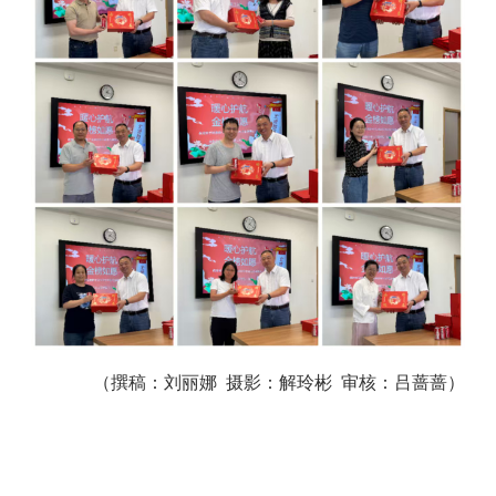
（撰稿：刘丽娜 摄影：解玲彬 审核：吕蔷蔷）