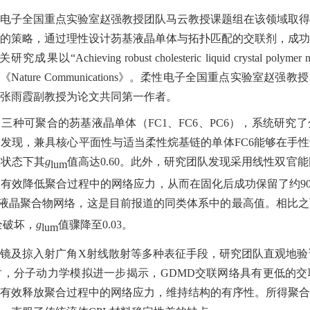
电子全国重点实验室赵强教授团队马云教授课题组在该领域取得
的策略，通过理性设计芴基液晶单体与拓扑匹配的交联剂，成功
关研究成果以“
Achieving robust cholesteric liquid crystal polymer
于《
Nature Communications
》。柔性电子全国重点实验室赵强教授
张雨霞副教授为论文共同第一作者。
了三种可聚合的芴基液晶单体（
FC1
、
FC6
、
PC6
），系统研究了
验发现，兼具核心平面性与适当柔性烷基链的单体
FC6
能够在手性
体状态下其
g
值高达
0.60
。此外，研究团队发现采用线性双官能
lum
够有效降低聚合过程中的网络应力，从而在固化后成功保留了约
9
液晶聚合物网络，这是目前报道的同类体系中的最高值。相比之
全破坏，
g
值骤降至
0.03
。
lum
电镜及掠入射广角
X
射线散射等多种表征手段，研究团队直观地验
时，分子动力学模拟进一步揭示，
GDMD
交联网络具有更低的交
有效释放聚合过程中的网络应力，维持结构的有序性。所得聚合