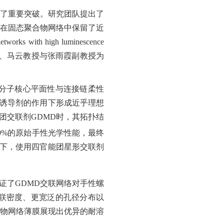
了重要突破。研究团队提出了
在固态聚合物网络中保留了近
 networks with high luminescence
、马云教授与张雨霞副教授为
分子核心平面性与连接链柔性
诱导剂的作用下形成近乎理想
团交联剂
GDMD
时，其拓扑结
0%
的原始手性光学性能，最终
下，使用四官能团星形交联剂
证了
GDMD
交联网络对手性螺
联密度、更宽泛的孔径分布以
物网络薄膜展现出优异的耐溶