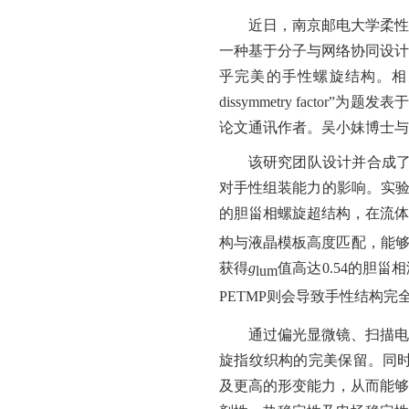
近日，南京邮电大学柔性
一种基于分子与网络协同设计
乎完美的手性螺旋结构。相
dissymmetry factor”
为题发表
论文通讯作者。吴小妹博士与
该研究团队设计并合成
对手性组装能力的影响。实
的胆甾相螺旋超结构，在流
构与液晶模板高度匹配，能
获得
g
值高达
0.54
的胆甾相
lum
PETMP
则会导致手性结构完
通过偏光显微镜、扫描
旋指纹织构的完美保留。同
及更高的形变能力，从而能够