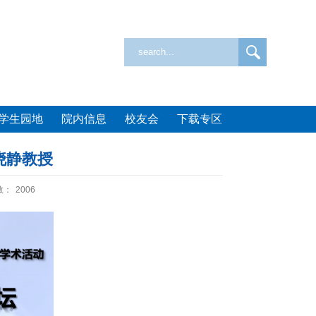
学生园地
院内信息
校友会
下载专区
晓静教授
数：
2006