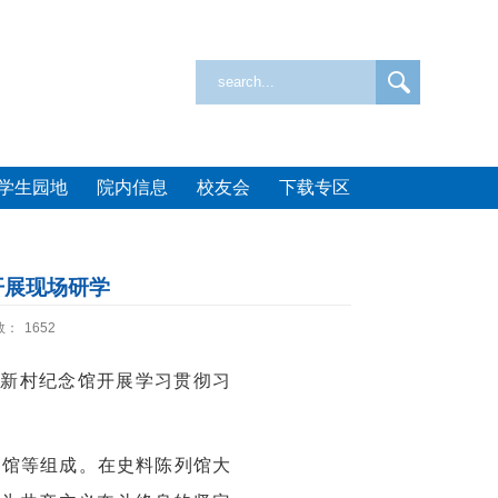
学生园地
院内信息
校友会
下载专区
开展现场研学
数：
1652
新村纪念馆开展学习贯彻习
书馆等组成。在史料陈列馆大