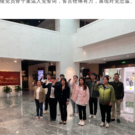
领党员骨干重温入党誓词，誓言铿锵有力，展现对党忠诚