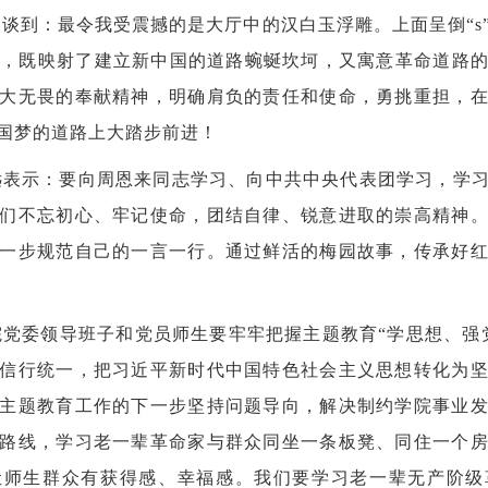
谈到：最令我受震撼的是大厅中的汉白玉浮雕。上面呈倒“
s
，既映射了建立新中国的道路蜿蜒坎坷，又寓意革命道路
大无畏的奉献精神，明确肩负的责任和使命，勇挑重担，
国梦的道路上大踏步前进！
远表示：要向周恩来同志学习、向中共中央代表团学习，学
们不忘初心、牢记使命，团结自律、锐意进取的崇高精神
一步规范自己的一言一行。通过鲜活的梅园故事，传承好
党委领导班子和党员师生要牢牢把握主题教育“学思想、强
信行统一，把习近平新时代中国特色社会主义思想转化为
主题教育工作的下一步坚持问题导向，解决制约学院事业
路线，学习老一辈革命家与群众同坐一条板凳、同住一个
让师生群众有获得感、幸福感。我们要学习老一辈无产阶级