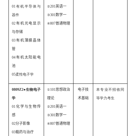
01
有机半导体与
201
英语一
②
器件
301
数学一
③
02
有机光电显示
807
普通物理
④
与存储
03
有机薄膜晶体
管
04
有机太阳能电
池
0
5
柔性电子学
0809Z2
●
生物电子
101
思想政治
电子技
本专业不招收同
①
学
理论
术基础
等学力考生
01
化学与生物传
201
英语一
②
感
301
数学一
③
02
分子影像
807
普通物理
④
03
载药与治疗