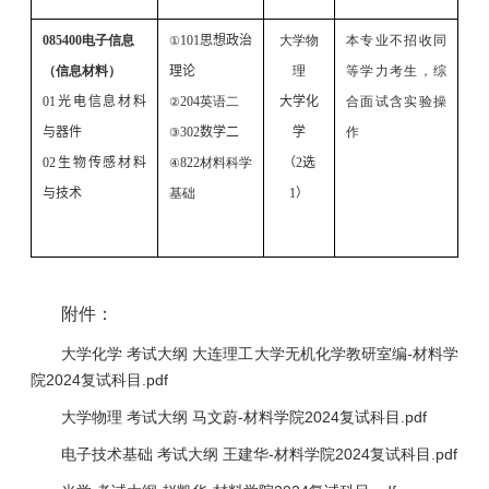
085400
电子信息
101
思想政治
大学物
本专业不招收同
①
（信息材料）
理论
理
等学力考生
，综
01
光电信息材料
204
英语二
大学化
合面试含实验操
②
与器件
302
数学二
学
作
③
02
生物传感材料
822
材料科学
（
2
选
④
与技术
基础
1
）
附件：
大学化学 考试大纲 大连理工大学无机化学教研室编-材料学
院2024复试科目.pdf
大学物理 考试大纲 马文蔚-材料学院2024复试科目.pdf
电子技术基础 考试大纲 王建华-材料学院2024复试科目.pdf