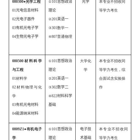
080300
●
光学工程
101
思想政治
光学
本专业不招收同
①
01
光电信息材料
理论
等学力考生
02
光电子器件
201
英语一
②
03
有机光电子学
301
数学一
③
04
生物光电子学
807
普通物理
④
080500
材料科学
101
思想政治
大学化
本专业不招收同
①
与工程
理论
学
等学力考生，综
01
材料学
201
英语一
合面试含实验操
②
02
材料物理与化
302
数学二
作
③
学
822
材料科学
④
03
有机光电材料
基础
04
能源纳米材料
0809Z1
●
有机电子
101
思想政治
电子技
本专业不招收同
①
学
理论
术基础
等学力考生