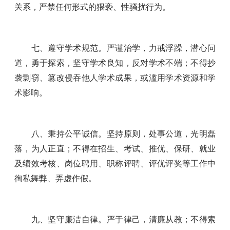
关系，严禁任何形式的猥亵、性骚扰行为。
七、遵守学术规范。严谨治学，力戒浮躁，潜心问
道，勇于探索，坚守学术良知，反对学术不端；不得抄
袭剽窃、篡改侵吞他人学术成果，或滥用学术资源和学
术影响。
八、秉持公平诚信。坚持原则，处事公道，光明磊
落，为人正直；不得在招生、考试、推优、保研、就业
及绩效考核、岗位聘用、职称评聘、评优评奖等工作中
徇私舞弊、弄虚作假。
九、坚守廉洁自律。严于律己，清廉从教；不得索