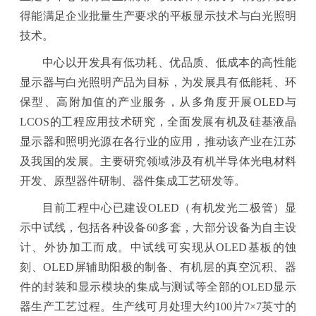
得能满足企业批量生产要求的平板显示技术与白光照明
技术。
中心以开发具有低功耗、优品质、低成本的高性能
显示器与白光照明产品为目标，为发展具有低能耗、环
保型、高附加值的产业服务，从多角度开展
OLED
与
LCOS
的工程应用技术研究，全面发展有机及硅基液晶
显示器和照明光源在各行业的应用，推动该产业在江苏
及我国的发展。主要研究领域涉及有机半导体光电材料
开发、原型器件研制、器件集成工艺研发等。
目前工程中心已建设
OLED
（有机发光二极管）显
示中试线，包括各种设备
60
多套，大部分设备为自主设
计、外协加工而成。中试线可实现从
OLED
基板的蚀
刻、
OLED
屏辅助阳极的制备、有机层的真空沉积、器
件的封装和显示模块的集成与测试等全部的
OLED
显示
器生产工艺过程。生产线可月处理大约
100
片
7×7
英寸的