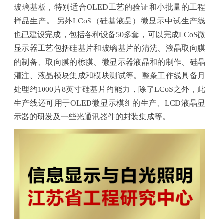
玻璃基板，特别适合
OLED
工艺的验证和小批量的工程
样品生产。 另外
LCoS
（硅基液晶）微显示中试生产线
也已建设完成，包括各种设备
50
多套，可以完成
LCoS
微
显示器工艺包括硅基片和玻璃基片的清洗、液晶取向膜
的制备、取向膜的檫膜、微显示器液晶和的制作、硅晶
灌注、液晶模块集成和模块测试等。整条工作线具备月
处理约
1000
片
8
英寸硅基片的能力，除了
LCoS
之外，此
生产线还可用于
OLED
微显示模组的生产、
LCD
液晶显
示器的研发及一些光通讯器件的封装集成等。