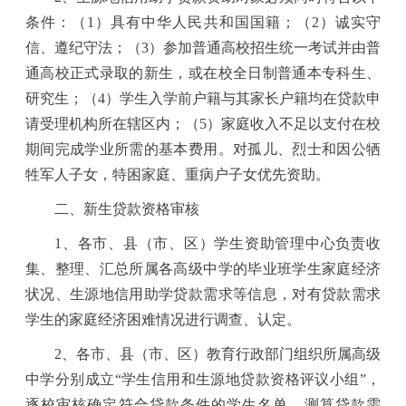
条件：（
1
）具有中华人民共和国国籍；（
2
）诚实守
信、遵纪守法；（
3
）参加普通高校招生统一考试并由普
通高校正式录取的新生，或在校全日制普通本专科生、
研究生；（
4
）学生入学前户籍与其家长户籍均在贷款申
请受理机构所在辖区内；（
5
）家庭收入不足以支付在校
期间完成学业所需的基本费用。对孤儿、烈士和因公牺
牲军人子女，特困家庭、重病户子女优先资助。
二、新生贷款资格审核
1
、各市、县（市、区）学生资助管理中心负责收
集、整理、汇总所属各高级中学的毕业班学生家庭经济
状况、生源地信用助学贷款需求等信息，对有贷款需求
学生的家庭经济困难情况进行调查、认定。
2
、各市、县（市、区）教育行政部门组织所属高级
中学分别成立
“
学生信用和生源地贷款资格评议小组
”
，
逐校审核确定符合贷款条件的学生名单，测算贷款需