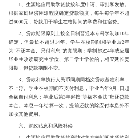
1
、生源地信用助学贷款按年度申请、审批和发放。
根据家庭经济困难程度确定贷款额度，每生每学年不超
过
6000
元，贷款用于学生在校期间的学费和住宿费。
2
、贷款期限原则上按全日制普通本专科学制加
10
年
确定，但最长不超过
14
年。学生在校期间和毕业后
2
年
为
“
不还本金、只付利息
”
的宽限期；学制超过
4
年或应届
毕业生攻读研究生学位、第二学士学位的，相应延长宽
限期，但贷款期限不变。
3
、贷款利率执行人民币同期同档次贷款基准利率，
不上浮。学生在校期间不支付利息，毕业当年
9
月
1
日起
全额自付利息；毕业后第
3
年起按
“
等额本金法
”
归还贷款
本金。本息一年结算一次，提前还款的除应付本息外不
加收其他费用。
六、财政贴息和风险补偿
1
、生源地信用助学贷款资助对象在校期间的贷款利