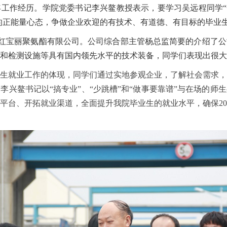
年工作经历。学院党委书记李兴鳌教授表示，要学习吴远程同学
“
的正能量心态，争做企业欢迎的有技术、有道德、有目标的毕业
红宝丽聚氨酯有限公司。公司综合部主管杨总监简要的介绍了公
施和检测设施等具有国内领先水平的技术装备，同学们表现出很大
生就业工作的体现，同学们通过实地参观企业，了解社会需求，
，李兴鳌书记以
“
搞专业
”
、
“
少跳槽
”
和
“
做事要靠谱
”
与在场的师生
平台、开拓就业渠道，全面提升我院毕业生的就业水平，确保
20