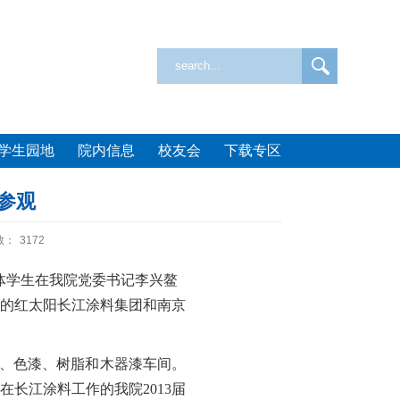
学生园地
院内信息
校友会
下载专区
参观
数：
3172
体学生在我院党委书记李兴鳌
的红太阳长江涂料集团和南京
、色漆、树脂和木器漆车间。
在长江涂料工作的我院
2013
届