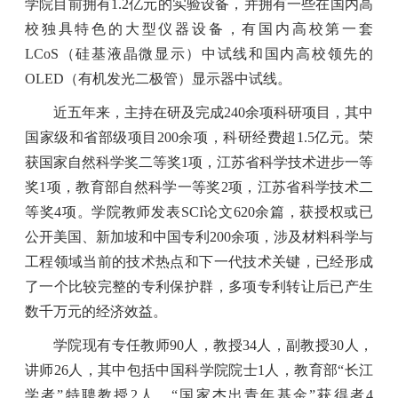
学院目前拥有
1.2
亿元的实验设备，并拥有一些在国内高
校独具特色的大型仪器设备，有国内高校第一套
LCoS
（硅基液晶微显示）中试线和国内高校领先的
OLED
（有机发光二极管）显示器中试线。
近五年来，主持在研及完成
240
余项科研项目，其中
国家级和省部级项目
200
余项，科研经费超
1.5
亿元。荣
获国家自然科学奖二等奖
1
项，江苏省科学技术进步一等
奖
1
项，教育部自然科学一等奖
2
项，江苏省科学技术二
等奖
4
项。学院教师发表
SCI
论文
620
余篇，获授权或已
公开美国、新加坡和中国专利
200
余项，涉及材料科学与
工程领域当前的技术热点和下一代技术关键，已经形成
了一个比较完整的专利保护群，多项专利转让后已产生
数千万元的经济效益。
学院现有专任教师
90
人，教授
34
人，副教授
30
人，
讲师
26
人，其中包括中国科学院院士
1
人，
教育部“长江
学者”特聘教授
2
人，“国家杰出青年基金”获得者
4