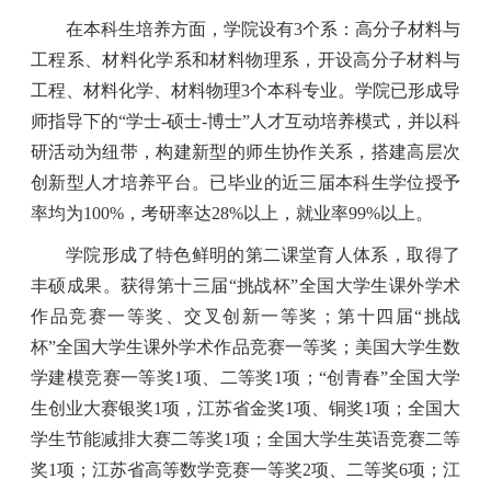
在本科生培养方面，学院设有
3
个系：高分子材料与
工程系、材料化学系和材料物理系，开设高分子材料与
工程、材料化学、材料物理
3
个本科专业。学院已形成导
师指导下的“学士
-
硕士
-
博士”人才互动培养模式，并以科
研活动为纽带，构建新型的师生协作关系，搭建高层次
创新型人才培养平台。已毕业的近三届本科生学位授予
率均为
100%
，考研率达
28%
以上，就业率
99%
以上。
学院形成了特色鲜明的第二课堂育人体系，取得了
丰硕成果。获得第十三届“挑战杯”全国大学生课外学术
作品竞赛一等奖、交叉创新一等奖；第十四届“挑战
杯”全国大学生课外学术作品竞赛一等奖；美国大学生数
学建模竞赛一等奖
1
项、二等奖
1
项；“创青春”全国大学
生创业大赛银奖
1
项，江苏省金奖
1
项、铜奖
1
项；全国大
学生节能减排大赛二等奖
1
项；全国大学生英语竞赛二等
奖
1
项；江苏省高等数学竞赛一等奖
2
项、二等奖
6
项；江