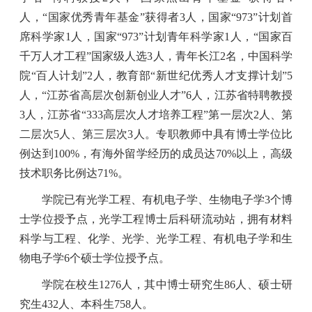
人，“国家优秀青年基金”获得者
3
人，国家“
973
”计划首
席科学家
1
人，国家“
973
”计划青年科学家
1
人，“国家百
千万人才工程”国家级人选
3
人，
青年长江
2
名，中国科学
院“百人计划”
2
人，教育部“新世纪优秀人才支撑计划”
5
人，“江苏省高层次创新创业人才”
6
人，江苏省特聘教授
3
人，江苏省“
333
高层次人才培养工程”第一层次
2
人、第
二层次
5
人、第三层次
3
人。专职教师中具有博士学位比
例达到
100%
，有海外留学经历的成员达
70%
以上，高级
技术职务比例达
71%
。
学院已有光学工程、有机电子学、生物电子学
3
个博
士学位授予点，光学工程博士后科研流动站，拥有材料
科学与工程、化学、光学、光学工程、有机电子学和生
物电子学
6
个硕士学位授予点。
学院在校生
1276
人，其中博士研究生
86
人、硕士研
究生
432
人、本科生
758
人。