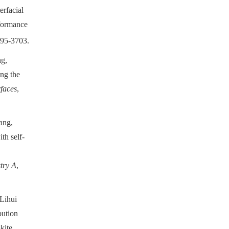
rfacial
rformance
695-3703.
g,
ng the
faces
,
ang,
th self-
try A
,
Lihui
bution
kite