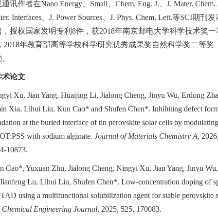
或通讯作者在
Nano Energy
、
Small
、
Chem. Eng. J.
、
J. Mater. Chem.
er. Interfaces
、
J. Power Sources
、
J. Phys. Chem. Lett.
等
SCI
期刊发
篇，授权国家发明专利
8
件，获
2018
年南京邮电大学科学技术奖一
，
2018
年教育部高等学校科学研究优秀成果奖自然科学奖二等奖
励。
学术论文
ngyi Xu, Jian Yang, Huaijing Li, Jialong Cheng, Jinyu Wu, Erdong Zh
in Xia, Lihui Liu, Kun Cao* and Shufen Chen*. Inhibiting defect form
dation at the buried interface of tin perovskite solar cells by modulatin
T:PSS with sodium alginate.
Journal of Materials Chemistry A
, 2026
4-10873.
n Cao*, Yuxuan Zhu, Jialong Cheng, Ningyi Xu, Jian Yang, Jinyu Wu
 Jianfeng Lu, Lihui Liu, Shufen Chen*. Low-concentration doping of sp
D using a multifunctional solubilization agent for stable perovskite s
.
Chemical Engineering Journal
, 2025, 525, 170083.