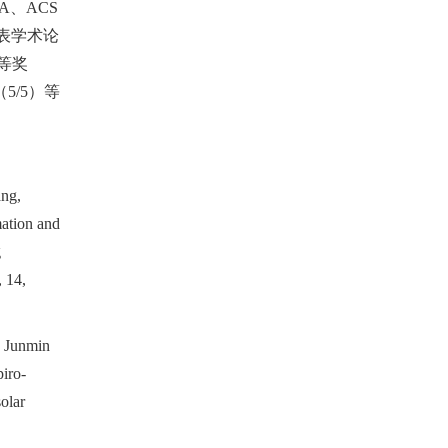
 A
、
ACS
表学术论
等奖
（
5/5
）等
ang,
ation and
g
, 14,
, Junmin
iro-
olar