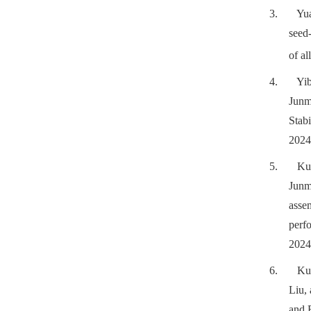
3.
Yu
seed
of al
4.
Yi
Junm
Stabi
2024
5.
Ku
Junmi
asse
perfo
2024
6.
Ku
Liu,
and 