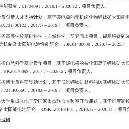
性能研究，
61704091
，
2018.1
～
2020.12
，项目负责人。
士后创新人才支持计划，
基于碳电极的无机卤化物钙钛矿太阳能
BX201700122
，
2017.7
～
2019.7
，项目负责人。
苏省高等学校基础科学（自然科学）研究面上项目，
锡基钙钛矿
S
定机制及太阳能电池性能研究，
23KJB480008
，
2023.7
～
2025.7
。
苏省自然科学基金青年项目，基于碳电极的杂化阳离子钙钛矿太
，
BK20170899
，
2017.7
～
2020.6
，项目负责人。
苏省博士后科研资助计划，基于低维钙钛矿材料的碳基钙钛矿太
，
2018K066C
，
2018.6
～
2019.7
，项目负责人。
林大学集成光电子学国家重点联合实验室开放课题，基于维度调
矿太阳能电池研究，
IOSKL2018KF01
，
2018.12
～
2020.11
，项目
术成绩