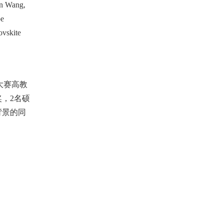
en Wang,
pe
ovskite
大赛高教
奖，
2
名硕
背景的同