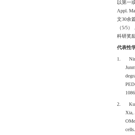
以第一
Appl. Mat
文
30
余
（
5/5
）
科研奖
代表性
1.
Ni
Junm
degra
PEDO
1086
2.
Ku
Xia,
OMeTA
cells