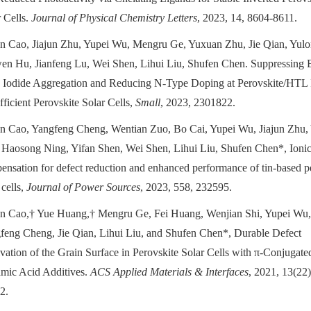
r Cells.
Journal of Physical Chemistry Letters
, 2023, 14, 8604-8611.
n Cao, Jiajun Zhu, Yupei Wu, Mengru Ge, Yuxuan Zhu, Jie Qian, Yul
en Hu, Jianfeng Lu, Wei Shen, Lihui Liu, Shufen Chen. Suppressing 
 Iodide Aggregation and Reducing N-Type Doping at Perovskite/HTL I
fficient Perovskite Solar Cells,
Small
, 2023, 2301822.
n Cao, Yangfeng Cheng, Wentian Zuo, Bo Cai, Yupei Wu, Jiajun Zhu,
 Haosong Ning, Yifan Shen, Wei Shen, Lihui Liu, Shufen Chen*, Ioni
ensation for defect reduction and enhanced performance of tin-based p
 cells,
Journal of Power Sources
, 2023, 558, 232595.
n Cao,† Yue Huang,† Mengru Ge, Fei Huang, Wenjian Shi, Yupei Wu,
feng Cheng, Jie Qian, Lihui Liu, and Shufen Chen*, Durable Defect
vation of the Grain Surface in Perovskite Solar Cells with π-Conjugate
amic Acid Additives.
ACS Applied Materials & Interfaces
, 2021, 13(22
2.