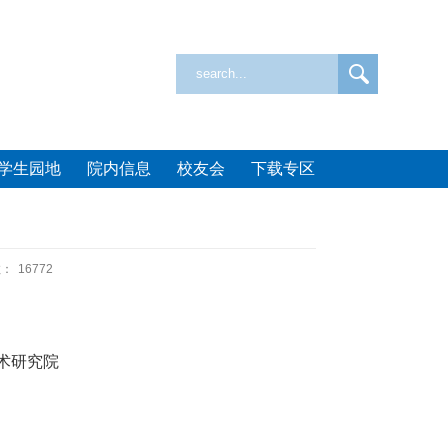
学生园地
院内信息
校友会
下载专区
数：
16772
术研究院