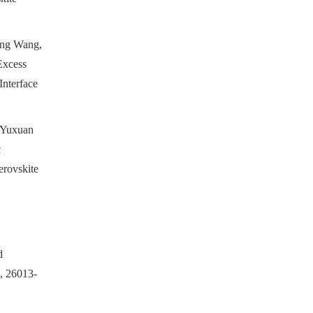
ong Wang,
Excess
nterface
 Yuxuan
c
erovskite
d
), 26013-