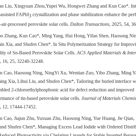
an Liu, Xingyuan Zhou,Yupei Wu, Hongwei Zhang and Kun Cao*. Inte
-assisted FAPbI
crystallization and phase stabilization enhance the pe
3
l-air-processed perovskite solar cells.
Dalton Transactions
, 2025, 54, 3
bo Zhang, Kun Cao*, Ming Yang, Hui Hong, Yifan Shen, Haosong Nin
in Xia, and Shufen Chen*. In Situ Polymerization Strategy for Improvi
lity of Sn-Based Perovskite Solar Cells.
ACS Applied Materials & Inter
, 16, 25, 32240-32248.
n Cao, Haosong Ning, NingYi Xu, Wentian Zuo, Yibo Zhang, Ming Y
ng Xia, Lihui Liu, and Shufen Chen*, Tailoring the buried interface wi
mbled 2-chloroethylphosphonic acid for defect reduction and improved
rmance of tin-based perovskite solar cells.
Journal of Materials Chemis
, 12, 17444-17452.
n Cao, Jiajun Zhu, Yuxuan Zhu, Haosong Ning, Yue Huang, Jie Qian, 
 and Shufen Chen*, Managing Excess Lead Iodide with Ordered Distri
Reduced Photoactivity via Chelating Ligands for Stable Inverted Perovs