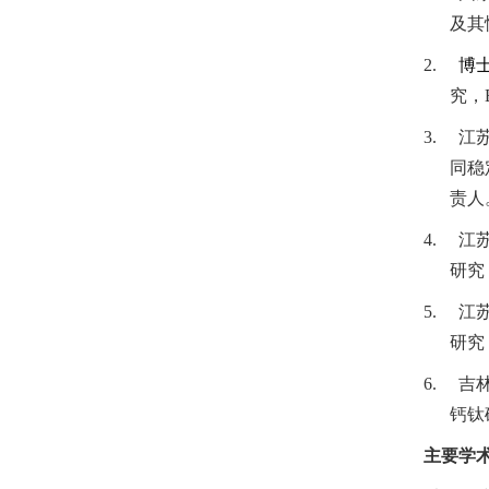
及其
2.
博
究，
3.
江
同稳
责人
4.
江
研究
5.
江
研究
6.
吉
钙钛
主要学