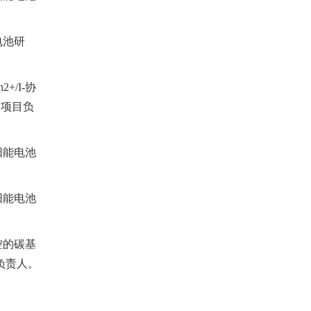
电池研
n2+/I-
协
，项目负
阳能电池
阳能电池
控的碳基
负责人。