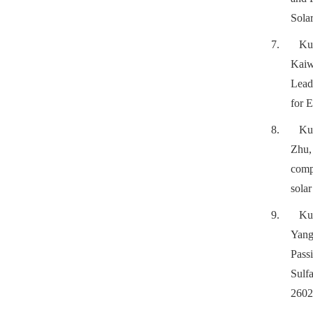
Sola
7.
Ku
Kaiw
Lead
for E
8.
Ku
Zhu,
comp
solar
9.
Ku
Yang
Passi
Sulf
2602