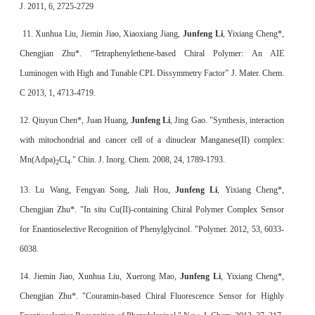
J. 2011, 6, 2725-2729
11. Xunhua Liu, Jiemin Jiao, Xiaoxiang Jiang,
Junfeng Li
, Yixiang Cheng*,
Chengjian Zhu*. “Tetraphenylethene-based Chiral Polymer: An AIE
Luminogen with High and Tunable CPL Dissymmetry Factor” J. Mater. Chem.
C 2013, 1, 4713-4719.
12. Qiuyun Chen*, Juan Huang,
Junfeng Li
, Jing Gao. "Synthesis, interaction
with mitochondrial and cancer cell of a dinuclear Manganese(II) complex:
Mn(Adpa)
Cl
." Chin. J. Inorg. Chem. 2008, 24, 1789-1793.
2
4
13. Lu Wang, Fengyan Song, Jiali Hou,
Junfeng Li
, Yixiang Cheng*,
Chengjian Zhu*. "In situ Cu(II)-containing Chiral Polymer Complex Sensor
for Enantioselective Recognition of Phenylglycinol. "Polymer. 2012, 53, 6033-
6038.
14. Jiemin Jiao, Xunhua Liu, Xuerong Mao,
Junfeng Li
, Yixiang Cheng*,
Chengjian Zhu*. "Couramin-based Chiral Fluorescence Sensor for Highly