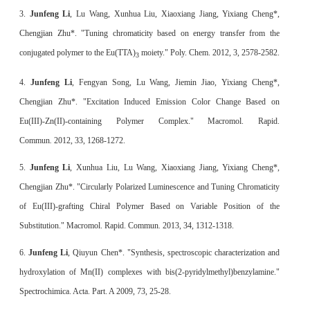
3.
Junfeng Li
, Lu Wang, Xunhua Liu, Xiaoxiang Jiang, Yixiang Cheng*,
Chengjian Zhu*. "Tuning chromaticity based on energy transfer from the
conjugated polymer to the Eu(TTA)
moiety." Poly. Chem. 2012, 3, 2578-2582.
3
4.
Junfeng Li
, Fengyan Song, Lu Wang, Jiemin Jiao, Yixiang Cheng*,
Chengjian Zhu*. "Excitation Induced Emission Color Change Based on
Eu(III)-Zn(II)-containing Polymer Complex." Macromol. Rapid.
Commun
.
2012, 33, 1268-1272.
5.
Junfeng Li
, Xunhua Liu, Lu Wang, Xiaoxiang Jiang, Yixiang Cheng*,
Chengjian Zhu*. "Circularly Polarized Luminescence and Tuning Chromaticity
of Eu(III)-grafting Chiral Polymer Based on Variable Position of the
Substitution." Macromol. Rapid. Commun
.
2013, 34, 1312-1318.
6.
Junfeng Li
, Qiuyun Chen*. "Synthesis, spectroscopic characterization and
hydroxylation of Mn(II) complexes with bis(2-pyridylmethyl)benzylamine."
Spectrochimica. Acta. Part. A 2009, 73, 25-28.