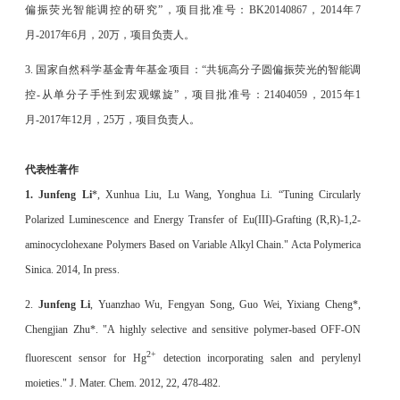
偏振荧光智能调控的研究”，项目批准号：BK20140867，2014年7
月-2017年6月，20万，项目负责人。
3. 国家自然科学基金青年基金项目：“共轭高分子圆偏振荧光的智能调
控-从单分子手性到宏观螺旋”，项目批准号：21404059，2015年1
月-2017年12月，25万，项目负责人。
代表性著作
1. Junfeng Li
*, Xunhua Liu, Lu Wang, Yonghua Li. “Tuning Circularly
Polarized Luminescence and Energy Transfer of Eu(III)-Grafting (R,R)-1,2-
aminocyclohexane Polymers Based on Variable Alkyl Chain." Acta Polymerica
Sinica. 2014, In press.
2.
Junfeng Li
, Yuanzhao Wu, Fengyan Song, Guo Wei, Yixiang Cheng*,
Chengjian Zhu*. "A highly selective and sensitive polymer-based OFF-ON
2+
fluorescent sensor for Hg
detection incorporating salen and perylenyl
moieties." J. Mater. Chem. 2012, 22, 478-482.