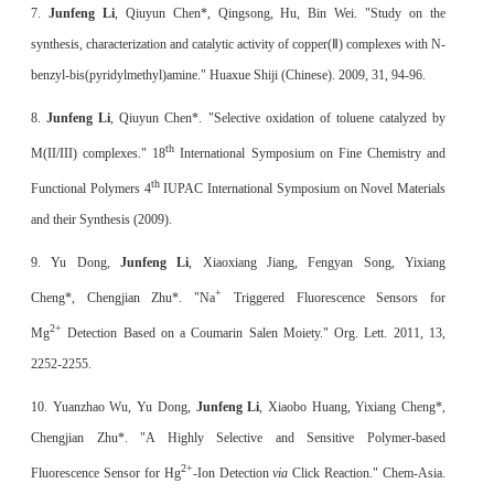
7.
Junfeng Li
, Qiuyun Chen*, Qingsong, Hu, Bin Wei. "Study on the
synthesis, characterization and catalytic activity of copper(Ⅱ) complexes with N-
benzyl-bis(pyridylmethyl)amine." Huaxue Shiji (Chinese). 2009, 31, 94-96.
8.
Junfeng Li
, Qiuyun Chen*. "Selective oxidation of toluene catalyzed by
th
M(II/III) complexes." 18
International Symposium on Fine Chemistry and
th
Functional Polymers 4
IUPAC International Symposium on Novel Materials
and their Synthesis (2009).
9.
Yu Dong
,
Junfeng Li
,
Xiaoxiang Jiang
,
Fengyan Song
,
Yixiang
+
Cheng
*,
Chengjian Zhu
*. "Na
Triggered Fluorescence Sensors for
2+
Mg
Detection Based on a Coumarin Salen Moiety." Org. Lett. 2011, 13,
2252-2255.
10. Yuanzhao Wu, Yu Dong,
Junfeng Li
, Xiaobo Huang, Yixiang Cheng*,
Chengjian Zhu*. "A Highly Selective and Sensitive Polymer-based
2+
Fluorescence Sensor for Hg
-Ion Detection
via
Click Reaction." Chem-Asia.