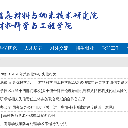
科学研究
人才培养
对外交流
招生就业
党群工作
育
28例！2026年第四批科研失信行为
底线 涵养优良学风——材料科学与工程学院2024级研究生开展学术诚信专题
学技术厅等十四部门印发(关于健全科技伦理治理机制有效防控科技伦理风险的实
研领域相关失信责任主体实施联合惩戒的合作备忘录
办公厅 国务院办公厅印发《关于进一步加强科研诚信建设的若干意见》
 | 高校教师学术不端典型案例通报
】高等学校预防与处理学术不端行为办法