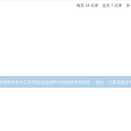
每页
14
记录
总共
7
记录
第
学材料科学与工程学院/信息材料与纳米技术研究院
地址：江苏省南京