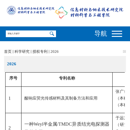
导航
首页
科学研究
授权专利
2026
2026
序号
专利名称
张广维
1
酸响应荧光传感材料及其制备方法和应用
（本科
（本科
于远方
一种Weyl半金属/TMDC异质结光电探测器
（研究
2