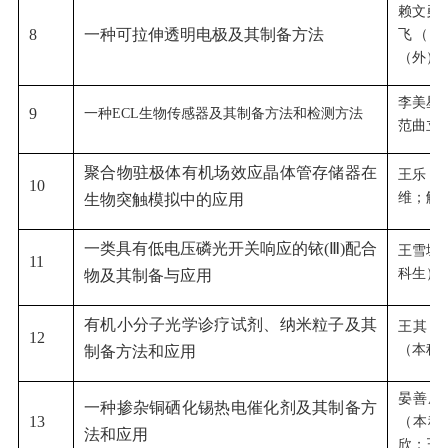
赖文勇
8
一种可拉伸透明电极及其制备方法
飞（外
（外）
李美星
9
一种ECL生物传感器及其制备方法和检测方法
范曲立
聚合物驻极体有机场效应晶体管存储器在
王乐；
10
维；解
生物突触模拟中的应用
一类具有低电压磷光开关响应的铱(Ⅲ)配合
王雪城
11
科生）
物及其制备与应用
有机小分子光学诊疗试剂、纳米粒子及其
王其；
12
（本科
制备方法和应用
晏善成
一种掺杂铜硒化锡热电催化剂及其制备方
13
（本科
法和应用
欣；王