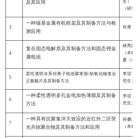
生）；
及其应用
（研究
一种镍基金属有机框架及其制备方法与检
3
肖康；
测应用
林秀婧
复合固态电解质及其制备方法和固态锂金
4
（本科
属电池
夏（本
柔性透明水系锌离子电池聚苯胺/钒氧化物复合
李谊；
5
正极极片及其制备方法
究生）
一种柔性透明多孔金电加热薄膜及其制备
李谊；
6
究生）
方法
一种具有抗聚集淬灭效应的近红外二区荧
孙鹏飞
7
（本科
光共轭聚合物及其制备方法和应用