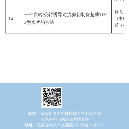
林飞飞
一种自转/公转诱导对流剪切制备超薄Ti3C
14
（本科
2微米片的方法
硕（本
版权：南京邮电大学材料科学与工程学院
信息材料与纳米技术研究院
地址：江苏省南京市文苑路9号 邮编：210023