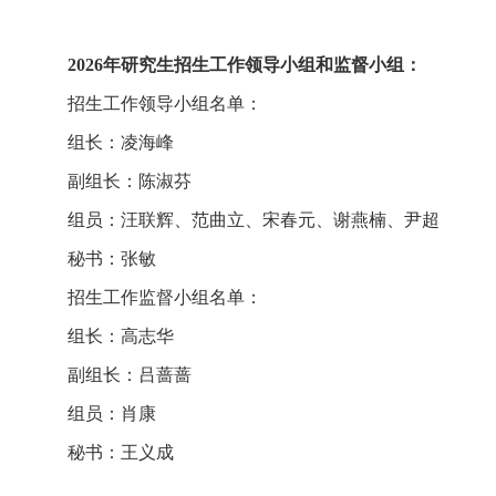
2026年研究生招生工作领导小组和监督小组：
招生工作领导小组名单：
组
长：
凌海峰
副组长：陈淑芬
组
员：汪联辉、范曲立、宋春元、谢燕楠、尹超
秘
书：张敏
招生工作监督小组名单：
组
长：高志华
副组长：
吕蔷蔷
组
员：肖康
秘
书：王义成