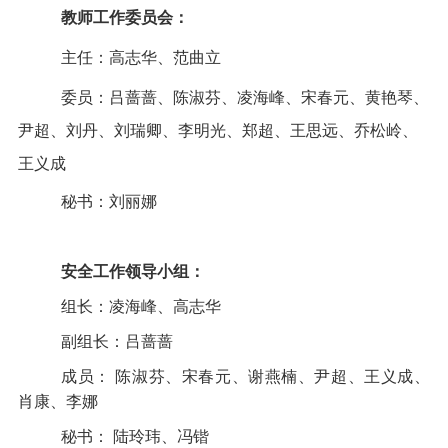
教师工作委员会
：
主任：高志华、范曲立
委员：吕蔷蔷
、陈淑芬、凌海峰、宋春元、黄艳琴、
尹超、刘丹、刘瑞卿、李明光、郑超、王思远、乔松岭、
王义成
秘书：刘丽娜
安全工作领导小组：
组长：
凌海峰
、高志华
副组长：吕蔷蔷
成员： 陈淑芬、宋春元、谢燕楠、尹超、王义成、
肖康、李娜
秘书： 陆玲玮、冯锴