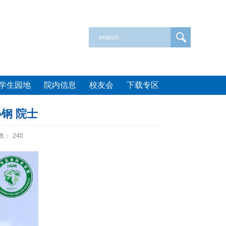
学生园地
院内信息
校友会
下载专区
钢 院士
数：
240