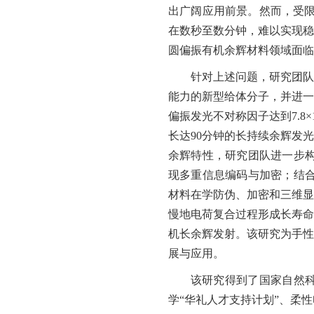
出广阔应用前景。然而，受
在数秒至数分钟，难以实现稳
圆偏振有机余辉材料领域面临
针对上述问题，研究团队
能力的新型给体分子，并进一
偏振发光不对称因子达到
7.8×
长达
90
分钟的长持续余辉发光
余辉特性，研究团队进一步
现多重信息编码与加密；结
材料在学防伪、加密和三维显
慢地电荷复合过程形成长寿命
机长余辉发射。该研究为手性
展与应用。
该研究得到了国家自然
学“华礼人才支持计划”、柔