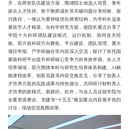
开，
在
师资队伍建设
方面，围绕院士候选人培育、青年
拔尖人才扶持、骨干教师成长等关键问题分享经验、探
讨路径，一致认为要持续优化师资结构，为学科长远发
展筑牢人才根基。在
科学研究
方面，
翟院长
重点分享了
学院
十大科研团队
建设模式、运行机制、协同攻关经
验。双方就科研方向聚焦、
平台建设、
团队管理、重大
项目申报、产学研融合等内容深入交流，探讨了依托国
家级科研平台提升科研核心竞争力的有效举措。在
人才
培养
领域，双方围绕本科与研究生培养体系构建、
AI赋
能
课程改革、
创新
实践等内容交换意见，分享了创新人
才培养方面的实践成果与特色做法，共同研讨材料类人
才培养的新模式、新路径。此外，与会人员还就
学院与
全重
资源整合、党建等
“十五五”规划重点内容展开热烈
讨论，现场交流氛围浓厚。