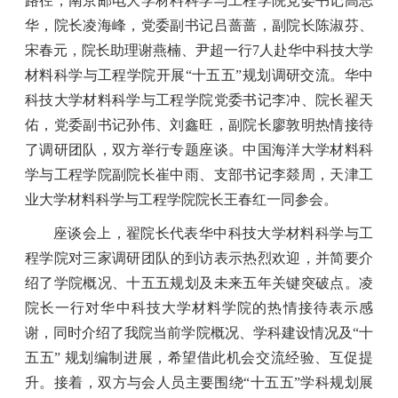
路径，南京邮电大学材料科学与工程学院
党委书记高志
华，院长凌海峰，党委副书记吕蔷蔷，副院长陈淑芬、
宋春元，院长助理谢燕楠、尹超
一行7人
赴
华中科技大学
材料科学与工程学院
开展
“十五五”规划调研交流。华中
科技大学材料科学与工程学院党委书记李冲、院长翟天
佑，党委副书记孙伟、刘鑫旺，副院长廖敦明热情接待
了调研团队，双方举行专题座谈。中国海洋大学材料科
学与工程学院副院长崔中雨、支部书记李燚周，天津工
业大学材料科学与工程学院院长王春红
一同参会。
座谈会上，
翟院长
代表华中科技大学材料科学与工
程学院对
三家
调研团队的到访表示热烈欢迎，并简要介
绍了学院
概况、十五五规划及未来五年关键突破点
。
凌
院长一行对华中科技大学材料学院的热情接待表示感
谢，同时介绍了我院当前学院概况、学科建设情况及
“十
五五” 规划编制进展，希望借此机会交流经验、互促提
升。接着，
双方与会人员
主要
围绕
“十五五”学科规划
展