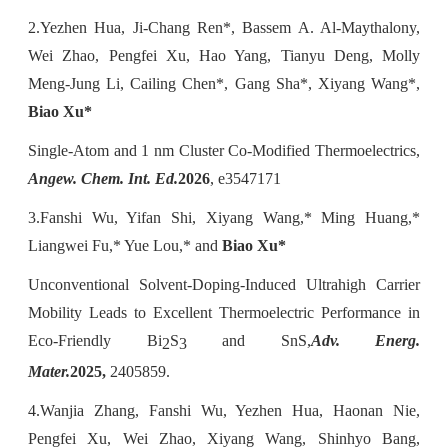
2.Yezhen Hua, Ji-Chang Ren*, Bassem A. Al-Maythalony,
Wei Zhao, Pengfei Xu, Hao Yang, Tianyu Deng, Molly
Meng-Jung Li, Cailing Chen*, Gang Sha*, Xiyang Wang*,
Biao Xu*
Single-Atom and 1 nm Cluster Co-Modified Thermoelectrics,
Angew. Chem. Int. Ed.
2026
, e3547171
3.Fanshi Wu, Yifan Shi, Xiyang Wang,* Ming Huang,*
Liangwei Fu,* Yue Lou,* and
Biao Xu*
Unconventional Solvent-Doping-Induced Ultrahigh Carrier
Mobility Leads to Excellent Thermoelectric Performance in
Eco-Friendly Bi
S
and SnS,
Adv. Energ.
2
3
Mater.
2025,
2405859.
4.Wanjia Zhang, Fanshi Wu, Yezhen Hua, Haonan Nie,
Pengfei Xu, Wei Zhao, Xiyang Wang, Shinhyo Bang,