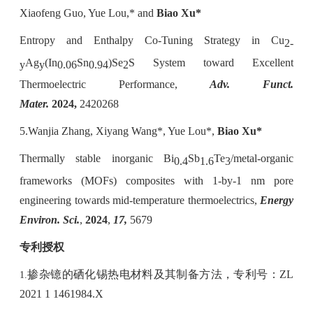
Xiaofeng Guo, Yue Lou,* and
Biao Xu*
Entropy and Enthalpy Co-Tuning Strategy in Cu
2-
Ag
(In
Sn
)Se
S System toward Excellent
y
y
0.06
0.94
2
Thermoelectric Performance,
Adv. Funct.
Mater.
2024,
2420268
5.Wanjia Zhang, Xiyang Wang*, Yue Lou*,
Biao Xu*
Thermally stable inorganic Bi
Sb
Te
/metal-organic
0.4
1.6
3
frameworks (MOFs) composites with 1-by-1 nm pore
engineering towards mid-temperature thermoelectrics,
Energy
Environ. Sci.
,
2024
,
17,
5679
专利授权
掺杂镱的硒化锡热电材料及其制备方法，专利号：
ZL
1.
2021 1 1461984.X