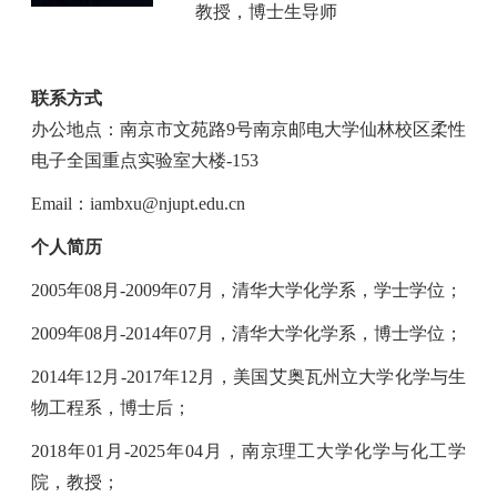
教授，博士生导师
联系方式
办公地点：南京市文苑路
9
号南京邮电大学仙林校区柔性
电子全国重点实验室大楼
-
153
Email
：
iambxu@njupt.edu.cn
个人简历
2005
年
08
月
-2009
年
07
月，清华大学化学系，学士学位；
2009
年
08
月
-2014
年
07
月，清华大学化学系，博士学位；
2014
年
12
月
-2017
年
12
月，美国艾奥瓦州立大学化学与生
物工程系，博士后；
2018
年
01
月
-2025
年
04
月，南京理工大学化学与化工学
院，教授；