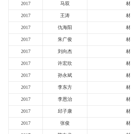
2017
马双
材
2017
王涛
材
2017
仇海阳
材
2017
朱广俊
材
2017
刘向杰
材
2017
许宏欣
材
2017
孙永斌
材
2017
李东方
材
2017
李恩治
材
2017
邱子康
材
2017
张俊
材