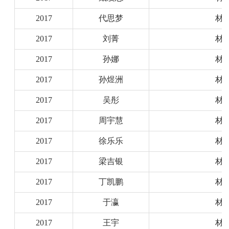
2017
代思梦
材
2017
刘菁
材
2017
孙娜
材
2017
孙煜洲
材
2017
吴彤
材
2017
周宇慧
材
2017
徐乐乐
材
2017
梁吉银
材
2017
丁凯鹏
材
2017
于瀛
材
2017
王宇
材