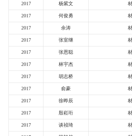
2017
杨紫文
材
2017
何俊勇
材
2017
余涛
材
2017
张室继
材
2017
张恩聪
材
2017
林宇杰
材
2017
胡志桥
材
2017
俞豪
材
2017
徐晔辰
材
2017
殷崧珩
材
2017
谈祯琦
材