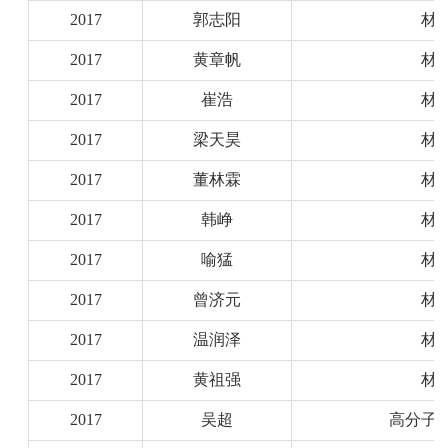
2017
郭志阳
材
2017
黄章帆
材
2017
崔浩
材
2017
梁天昊
材
2017
董林霖
材
2017
韩峥
材
2017
喻猛
材
2017
曾济元
材
2017
温润泽
材
2017
黄祖强
材
2017
吴超
高分子