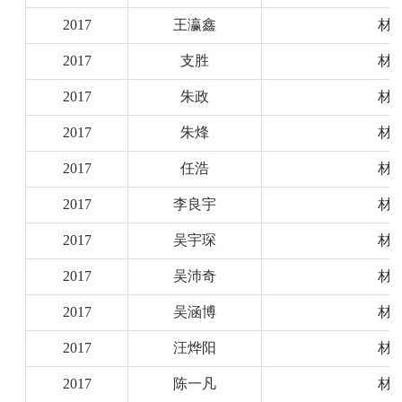
2017
王瀛鑫
材
2017
支胜
材
2017
朱政
材
2017
朱烽
材
2017
任浩
材
2017
李良宇
材
2017
吴宇琛
材
2017
吴沛奇
材
2017
吴涵博
材
2017
汪烨阳
材
2017
陈一凡
材