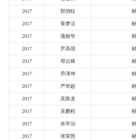
2017
郭俏钰
材
2017
章梦洁
材
2017
蒲丽华
材
2017
尹高强
材
2017
邓云锋
材
2017
乔泽坤
材
2017
严华超
材
2017
吴陈龙
材
2017
吴鹏程
材
2017
余学治
材
2017
张荣照
材