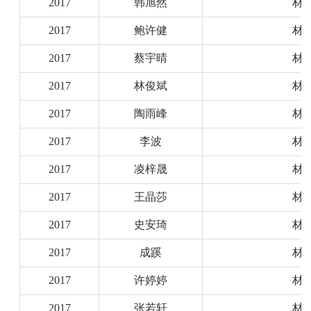
2017
韩旭然
材
2017
鲍许健
材
2017
蔡宇晴
材
2017
林俊斌
材
2017
陶雨峰
材
2017
李波
材
2017
凌梓晟
材
2017
王晶莎
材
2017
史安琦
材
2017
成蹊
材
2017
许婷婷
材
2017
张若轩
材