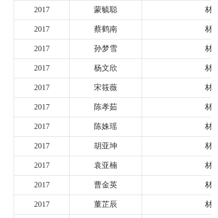
2017
蒙毓聪
材
2017
蔡鹤南
材
2017
孙梦雪
材
2017
杨文欣
材
2017
宋筱薇
材
2017
陈孝茹
材
2017
陈姝瑶
材
2017
胡亚坤
材
2017
袁亚楠
材
2017
曹金英
材
2017
董芷辰
材