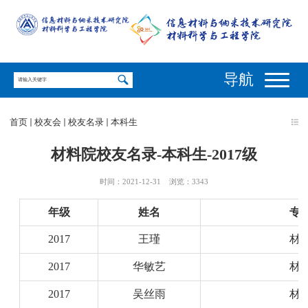
导航
首页
校友会
校友名录
本科生
材料院校友名录-本科生-2017级
时间：2021-12-31
浏览：
3343
年级
姓名
专
2017
王瑾
材
2017
华敏艺
材
2017
吴丝雨
材