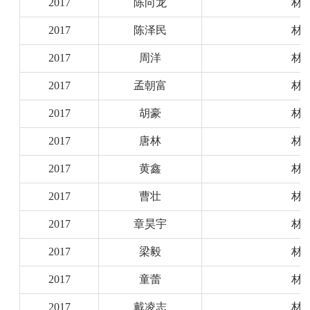
2017
陈向龙
材
2017
陈泽民
材
2017
周洋
材
2017
孟朝富
材
2017
胡豪
材
2017
唐林
材
2017
黄鑫
材
2017
曹壮
材
2017
章昊宇
材
2017
梁毅
材
2017
童蕾
材
2017
戴凌志
材