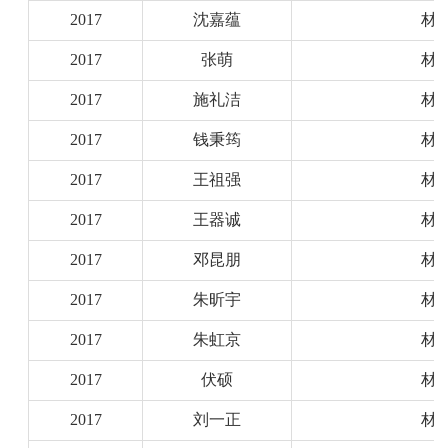
2017
沈嘉蕴
材
2017
张萌
材
2017
施礼洁
材
2017
钱秉筠
材
2017
王祖强
材
2017
王器诚
材
2017
邓昆朋
材
2017
朱昕宇
材
2017
朱虹京
材
2017
伏硕
材
2017
刘一正
材