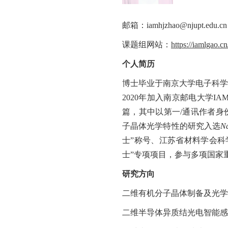
邮箱：
iamhjzhao@njupt.edu.cn
课题组网站：
https://iamlgao.cn
个人简历
博士毕业于南京大学电子科学
2020
年加入南京邮电大学
IA
篇，其中以第一
/
通讯作者身
子晶体光学特性的研究入选
Na
士”称号、江苏省材料学会科
士”专项项目，参与多项国家
研究方向
二维有机分子晶体制备及光学
二维半导体异质结光电智能感