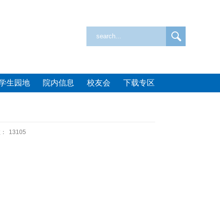
学生园地
院内信息
校友会
下载专区
数：
13105