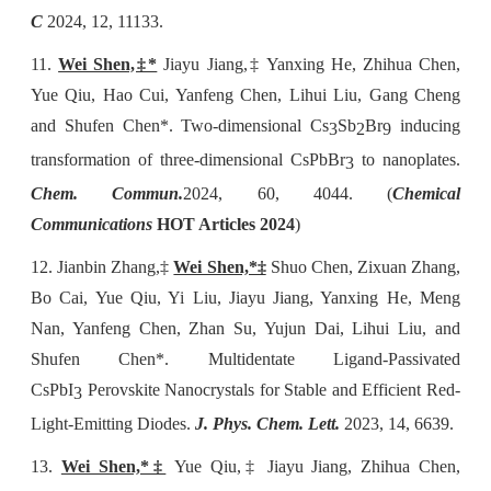
C
2024, 12, 11133.
11.
Wei Shen,‡*
Jiayu Jiang,‡ Yanxing He, Zhihua Chen,
Yue Qiu, Hao Cui, Yanfeng Chen, Lihui Liu, Gang Cheng
and Shufen Chen*. Two-dimensional Cs
Sb
Br
inducing
3
2
9
transformation of three-dimensional CsPbBr
to nanoplates.
3
Chem. Commun.
2024, 60, 4044. (
Chemical
Communications
HOT Articles 2024
)
12. Jianbin Zhang,‡
Wei Shen,*‡
Shuo Chen, Zixuan Zhang,
Bo Cai, Yue Qiu, Yi Liu, Jiayu Jiang, Yanxing He, Meng
Nan, Yanfeng Chen, Zhan Su, Yujun Dai, Lihui Liu, and
Shufen Chen*. Multidentate Ligand-Passivated
CsPbI
Perovskite Nanocrystals for Stable and Efficient Red-
3
Light-Emitting Diodes.
J. Phys. Chem. Lett.
2023, 14, 6639.
13.
Wei Shen,*‡
Yue Qiu,‡ Jiayu Jiang, Zhihua Chen,