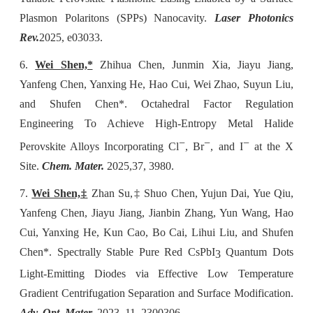
Plasmon Polaritons (SPPs) Nanocavity.
Laser Photonics
Rev.
2025, e03033.
6.
Wei Shen,*
Zhihua Chen, Junmin Xia, Jiayu Jiang,
Yanfeng Chen, Yanxing He, Hao Cui, Wei Zhao, Suyun Liu,
and Shufen Chen*. Octahedral Factor Regulation
Engineering To Achieve High-Entropy Metal Halide
−
−
−
Perovskite Alloys Incorporating Cl
, Br
, and I
at the X
Site.
Chem. Mater.
2025,
37, 3980.
7.
Wei Shen,‡
Zhan Su,‡ Shuo Chen, Yujun Dai, Yue Qiu,
Yanfeng Chen, Jiayu Jiang, Jianbin Zhang, Yun Wang, Hao
Cui, Yanxing He, Kun Cao, Bo Cai, Lihui Liu, and Shufen
Chen*. Spectrally Stable Pure Red CsPbI
Quantum Dots
3
Light-Emitting Diodes via Effective Low Temperature
Gradient Centrifugation Separation and Surface Modification.
Adv. Opt. Mater.
2023, 11, 2300306.