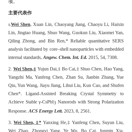
项。
主要代表作
Wei Shen
, Xuan Lin, Chaoyang Jiang, Chaoyu Li, Haixin
1.
Lin, Jingtao Huang, Shuo Wang, Guokun Liu, Xiaomei Yan,
Qiling Zhong, and Bin Ren,* Reliable quantitative SERS
analysis facilitated by core–shell nanoparticles with embedded
internal standards,
Angew
.
Chem
.
Int
.
Ed
.
2015, 54, 7308.
2.
Wei Shen,‡
Yujun Dai,‡ Bo Cai,‡ Shuo Chen, Hao Yang,
Yangzhi Ma, Yanfeng Chen, Zhan Su, Jianbin Zhang, Yue
Qiu, Yun Wang, Jiayu Jiang, Lihui Liu, Kun Cao, and Shufen
Chen*. Ligand-Assisted Breaking Crystal Symmetry to
Achieve Stable γ-CsPbI
Nanorods with Strong Polarization
3
Response.
ACS Energy Lett.
2023, 8, 2561.
3.
Wei Shen, ‡*
Yanxing He,‡ Yanfeng Chen, Suyun Liu,
Wei Zhao, Zhongyi Yang, Ye Wu, Bo Cai, Junmin Xia,