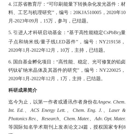
4.
江苏省教育厅：“可印刷能量下转换杂化发光器件：材
料、工艺与机理研究”，编号：
20KJA510005
，
2020
年
10
月
-2023
年
09
月，
15
万，参与，已结题。
5.
引进人才科研启动基金：
“
基于高性能稳定
CsPbBr
量
3
子点和纳米线
/
量子线
LED
器件
”
，编号：
NY219158
，
2020
年
1
月
-2022
年
12
月，
10
万，主持，已结题。
6.
国自基金孵化项目：
“
高性能、稳定、光可修复的铅卤
钙钛矿纳米晶体及其器件的研究
”
，编号：
NY220025
，
2020
年
1
月
-2022
年
12
月，
1
万，主持，已结题。
科研成果简介
迄今为止，以第一作者或通讯作者身份在
Angew. Chem.
Int. Ed.
、
ACS Energy Lett.
、
Chem. Eng. J.
、
Laser &
Photonics Rev.
、
Research
、
Chem. Mater.
、
Adv. Opt. Mater.
等国际知名学术期刊上发表论文
24
篇，授权国家专利
8