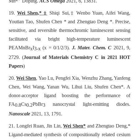
Mn
Doping.
ACS Omega
2021, 6, 13831.
19.
Wei Shen,*
‡
Shiqi Sui,
‡
Wenbo Yuan, Aifei Wang,
Youtian Tao, Shufen Chen * and Zhengtao Deng *. Precise,
sensitive, and reversible thermochromic luminescent sensing
facilitated via bright high-temperature luminescent
PEAMnBr
I
(x = 0/1/2/3).
J. Mater. Chem. C
2021, 9,
x
3-x
2729. (
Journal of Materials Chemistry C in 2021 HOT
Papers
)
20.
Wei Shen
, Yao Lu, Pengfei Xia, Wenzhu Zhang, Yanfeng
Chen, Wei Wang, Yanan Wu, Lihui Liu, Shufen Chen*. A
donor-acceptor ligand boosting the performance of
FA
Cs
PbBr
nanocrystal light-emitting diodes.
0.8
0.2
3
Nanoscale
2021, 13, 1791.
21.
Longfei Ruan, Jin Lin,
Wei Shen*
and Zhengtao Deng,*
Ligand-mediated synthesis of compositionally related cesium