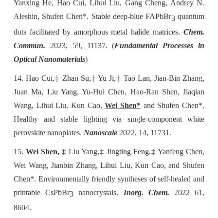
Yanxing He, Hao Cui, Lihui Liu, Gang Cheng, Andrey N.
Aleshin, Shufen Chen*. Stable deep-blue FAPbBr
quantum
3
dots facilitated by amorphous metal halide matrices.
Chem.
Commun.
2023, 59, 11137. (
Fundamental Processes in
Optical Nanomaterials
)
14.
Hao Cui,‡ Zhan Su,‡ Yu Ji,‡ Tao Lan, Jian-Bin Zhang,
Juan Ma, Liu Yang, Yu-Hui Chen, Hao-Ran Shen, Jiaqian
Wang, Lihui Liu, Kun Cao,
Wei Shen*
and Shufen Chen*.
Healthy and stable lighting via single-component white
perovskite nanoplates.
Nanoscale
2022,
14, 11731.
15.
Wei Shen, ‡
Liu Yang,‡ Jingting Feng,‡ Yanfeng Chen,
Wei Wang, Jianbin Zhang, Lihui Liu, Kun Cao, and Shufen
Chen*. Environmentally friendly syntheses of self-healed and
printable CsPbBr
nanocrystals.
Inorg. Chem.
2022 61,
3
8604.