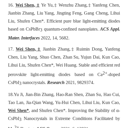
16.
Wei Shen, ‡
Ye Yu,‡ Wenzhu Zhang,‡ Yanfeng Chen,
Jianbin Zhang, Liu Yang, Jingting Feng, Gang Cheng, Lihui
Liu, Shufen Chen*. Efficient pure blue light-emitting diodes
based on CsPbBr
quantum-confined nanoplates.
ACS Appl.
3
Mater. Interfaces
2022, 14, 5682.
17.
Wei Shen, ‡
Jianbin Zhang,‡ Ruimin Dong, Yanfeng
Chen, Liu Yang, Shuo Chen, Zhan Su, Yujun Dai, Kun Cao,
Lihui Liu, Shufen Chen*, Wei Huang. Stable and efficient red
2+
perovskite light-emitting diodes based on Ca
-doped
CsPbI
nanocrystals.
Research
2021, 9829374.
3
18.
Yu Ji, Jian-Bin Zhang, Hao-Ran Shen, Zhan Su, Hao Cui,
Tao Lan, Jia-Qian Wang, Yu-Hui Chen, Lihui Liu, Kun Cao,
Wei Shen*
, and Shufen Chen*. Improving the Stability of α-
CsPbI
Nanocrystals in Extreme Conditions Facilitated by
3
2+