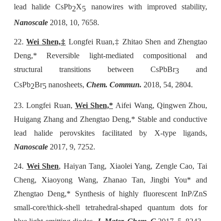
lead halide CsPb
X
nanowires with improved stability,
2
5
Nanoscale
2018, 10, 7658.
22.
Wei Shen,‡
Longfei Ruan,‡ Zhitao Shen and Zhengtao
Deng,* Reversible light-mediated compositional and
structural transitions between CsPbBr
and
3
CsPb
Br
nanosheets,
Chem
.
Commun
.
2018, 54, 2804.
2
5
23.
Longfei Ruan,
Wei Shen,*
Aifei Wang, Qingwen Zhou,
Huigang Zhang and Zhengtao Deng,* Stable and conductive
lead halide perovskites facilitated by X-type ligands,
Nanoscale
2017, 9, 7252.
24.
Wei Shen
, Haiyan Tang, Xiaolei Yang, Zengle Cao, Tai
Cheng, Xiaoyong Wang, Zhanao Tan, Jingbi You* and
Zhengtao Deng,* Synthesis of highly fluorescent InP/ZnS
small-core/thick-shell tetrahedral-shaped quantum dots for