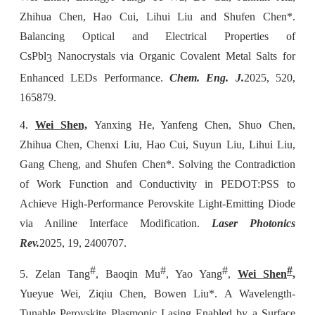
Zhihua Chen, Hao Cui, Lihui Liu and Shufen Chen*.
Balancing Optical and Electrical Properties of
CsPbl
Nanocrystals via Organic Covalent Metal Salts for
3
Enhanced LEDs Performance.
Chem. Eng. J.
2025, 520,
165879.
4.
Wei Shen,
Yanxing He, Yanfeng Chen, Shuo Chen,
Zhihua Chen, Chenxi Liu, Hao Cui, Suyun Liu, Lihui Liu,
Gang Cheng, and Shufen Chen*. Solving the Contradiction
of Work Function and Conductivity in PEDOT:PSS to
Achieve High-Performance Perovskite Light-Emitting Diode
via Aniline Interface Modification.
Laser Photonics
Rev
.
2025, 19, 2400707.
#
#
#
#
5. Zelan Tang
, Baoqin Mu
, Yao Yang
,
Wei Shen
,
Yueyue Wei, Ziqiu Chen, Bowen Liu*. A Wavelength-
Tunable Perovskite Plasmonic Lasing Enabled by a Surface