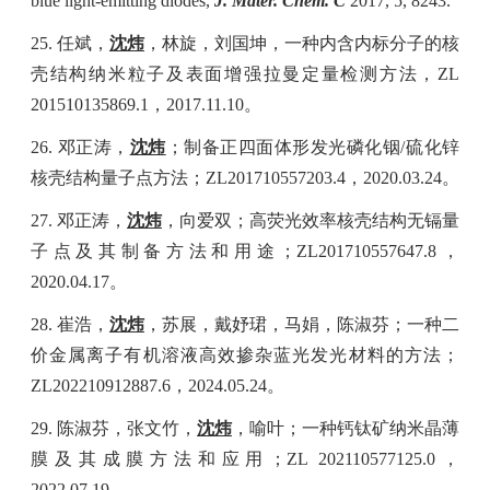
blue light-emitting diodes,
J
.
Mater
.
Chem
. C
2017, 5, 8243.
25.
任斌，
沈炜
，林旋，刘国坤，一种内含内标分子的核
壳结构纳米粒子及表面增强拉曼定量检测方法，
ZL
201510135869.1
，
2017.11.10
。
26.
邓正涛，
沈炜
；制备正四面体形发光磷化铟
/
硫化锌
核壳结构量子点方法；
ZL201710557203.4
，
2020.03.24
。
27.
邓正涛，
沈炜
，向爱双；高荧光效率核壳结构无镉量
子点及其制备方法和用途；
ZL201710557647.8
，
2020.04.17
。
28.
崔浩，
沈炜
，苏展，戴妤珺，马娟，陈淑芬；一种二
价金属离子有机溶液高效掺杂蓝光发光材料的方法；
ZL202210912887.6
，
2024.05.24
。
29.
陈淑芬，张文竹，
沈炜
，喻叶；一种钙钛矿纳米晶薄
膜及其成膜方法和应用；
ZL 202110577125.0
，
2022.07.19
。