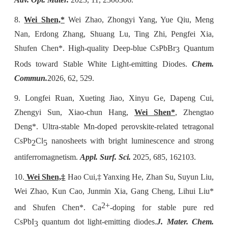
8.
Wei Shen,*
Wei Zhao, Zhongyi Yang, Yue Qiu, Meng
Nan, Erdong Zhang, Shuang Lu, Ting Zhi, Pengfei Xia,
Shufen Chen*. High-quality Deep-blue CsPbBr
Quantum
3
Rods toward Stable White Light-emitting Diodes.
Chem.
Commun.
2026, 62, 529.
9. Longfei Ruan, Xueting Jiao, Xinyu Ge, Dapeng Cui,
Zhengyi Sun, Xiao-chun Hang,
Wei Shen*
, Zhengtao
Deng*. Ultra-stable Mn-doped perovskite-related tetragonal
CsPb
Cl
nanosheets with bright luminescence and strong
2
5
antiferromagnetism.
Appl. Surf. Sci.
2025, 685, 162103.
10.
Wei Shen,‡
Hao Cui,‡ Yanxing He, Zhan Su, Suyun Liu,
Wei Zhao, Kun Cao, Junmin Xia, Gang Cheng, Lihui Liu*
2+
and Shufen Chen*. Ca
-doping for stable pure red
CsPbI
quantum dot light-emitting diodes.
J. Mater. Chem.
3