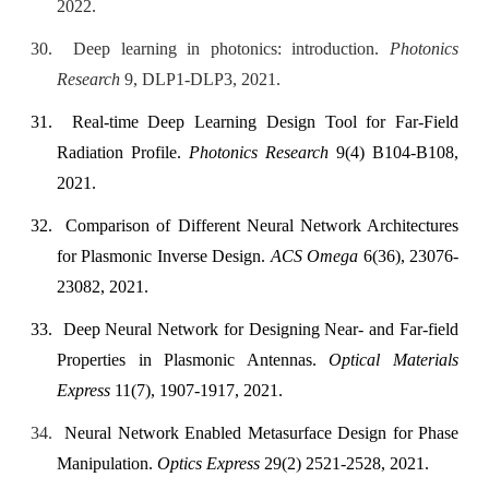
2022.
30.
Deep learning in photonics: introduction.
Photonics
Research
9, DLP1-DLP3, 2021.
31.
Real-time Deep Learning Design Tool for Far-Field
Radiation Profile.
Photonics Research
9(4) B104-B108,
2021.
32.
Comparison of Different Neural Network Architectures
for Plasmonic Inverse Design.
ACS Omega
6(36), 23076-
23082, 2021.
33.
Deep Neural Network for Designing Near- and Far-field
Properties in Plasmonic Antennas.
Optical Materials
Express
11(7), 1907-1917, 2021.
34.
Neural Network Enabled Metasurface Design for Phase
Manipulation.
Optics Express
29(2) 2521-2528, 2021.