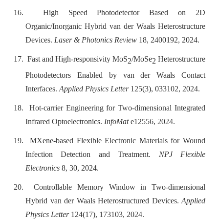
16.
High Speed Photodetector Based on 2D
Organic/Inorganic Hybrid van der Waals Heterostructure
Devices.
Laser & Photonics Review
18, 2400192, 2024.
17.
Fast and High-responsivity MoS
/MoSe
Heterostructure
2
2
Photodetectors Enabled by van der Waals Contact
Interfaces.
Applied Physics Letter
125(3), 033102, 2024.
18.
Hot-carrier Engineering for Two-dimensional Integrated
Infrared Optoelectronics.
InfoMat
e12556, 2024.
19.
MXene-based Flexible Electronic Materials for Wound
Infection Detection and Treatment.
NPJ Flexible
Electronics
8, 30, 2024.
20.
Controllable Memory Window in Two-dimensional
Hybrid van der Waals Heterostructured Devices.
Applied
Physics Letter
124(17), 173103, 2024.