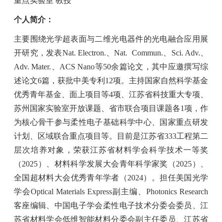
重点实验室 教授
个人简介：
主要围绕光学超表面与二维光电器件的光电融合应用展
开研究，发表
Nat. Electron.
、
Nat.
Commun.
、
Sci. Adv.
、
Adv. Mater.
、
ACS Nano
等
50
余篇论文，其中应邀撰写综
述论文
6
篇，获批中美专利
12
项。主持国家自然科学基金
优秀青年基金、面上项目等
4
项、江苏省科技重大专项、
苏州国家实验室开放课题、省市联合项目课题各
1
项，作
为核心骨干参与柔性电子基础科学中心、国家重点研发
计划、区域联合重点项目等。目前是江苏省
333
工程第二
层次培养对象，荣获江苏省材料学会科学技术一等奖
（
2025
）、材料科学发展大会青年科学家奖（
2025
）、
全国超材料大会优秀青年学者（
2024
）。担任美国光学
学会
Optical Materials Express
副主编、
Photonics Research
客座编辑、中国电子学会柔性电子技术分委会委员、江
苏省材料学会低维智能材料分委会副主任委员、江苏省