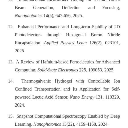
Beam Generation, Deflection and Focusing,
Nanophotonics
14(5), 647-656, 2025.
12.
Enhanced Performance and Long-term Stability of 2D
Photodetectors through Hexagonal Boron Nitride
Encapsulation.
Applied Physics Letter
126(2), 023101,
2025.
13.
A Review of Hafnium-based Ferroelectrics for Advanced
Computing,
Solid-State Electronics
225, 109053, 2025.
14.
Thermogalvanic Hydrogel with Controllable Ion
Confined Transportation and Its Application for Self-
powered Lactic Acid Sensor,
Nano Energy
131, 110329,
2024.
15.
Snapshot Computational Spectroscopy Enabled by Deep
Learning.
Nanophotonics
13(22), 4159-4168, 2024.