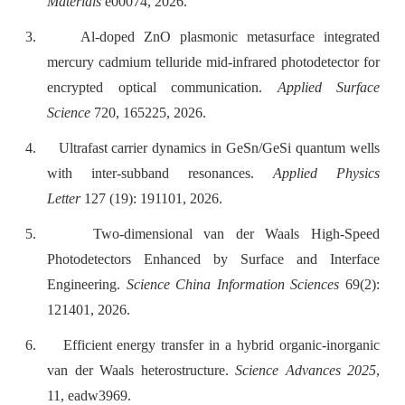
Materials
e00074, 2026.
3.
Al-doped ZnO plasmonic metasurface integrated
mercury cadmium telluride mid-infrared photodetector for
encrypted optical communication.
Applied Surface
Science
720, 165225, 2026.
4.
Ultrafast carrier dynamics in GeSn/GeSi quantum wells
with inter-subband resonances.
Applied Physics
Letter
127 (19): 191101, 2026.
5.
Two-dimensional van der Waals High-Speed
Photodetectors Enhanced by Surface and Interface
Engineering.
Science China Information Sciences
69(2):
121401, 2026.
6.
Efficient energy transfer in a hybrid organic-inorganic
van der Waals heterostructure.
Science Advances 2025
,
11, eadw3969.