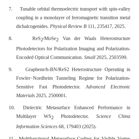
7.
Tunable orbital thermoelectric transport with spin-valley
coupling in a monolayer of ferromagnetic transition metal
dichalcogenides.
Physical Review B
111, 235417, 2025.
8.
ReS
/MoSe
Van der Waals Heterostructure
2
2
Photodetectors for Polarization Imaging and Polarization-
Encoded Optical Communication.
Small
2025, 2503599.
9.
Graphene/h-BN/ReS2 Heterostructure Operating in
Fowler−Nordheim Tunneling Regime for Polarization-
Sensitive Fast Photodetector.
Advanced Electronic
Materials
2025, 2500001.
10.
Dielectric Metasurface Enhanced Performance in
Multilayer WS
Photodetector.
Science China
2
Information Sciences
68, 179403 (2025).
11.
Multifunctional Metasurface Coding for Visible Vortex