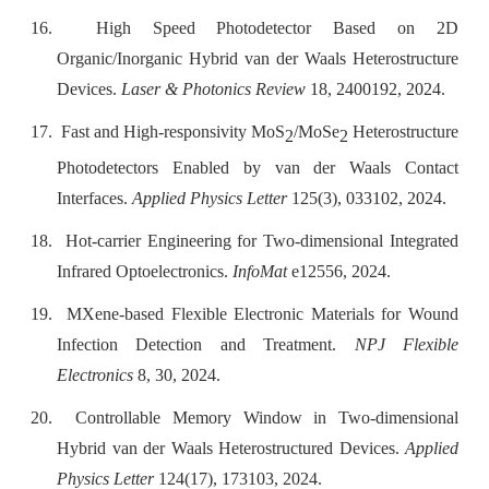
16.
High Speed Photodetector Based on 2D
Organic/Inorganic Hybrid van der Waals Heterostructure
Devices.
Laser & Photonics Review
18, 2400192, 2024.
17.
Fast and High-responsivity MoS
/MoSe
Heterostructure
2
2
Photodetectors Enabled by van der Waals Contact
Interfaces.
Applied Physics Letter
125(3), 033102, 2024.
18.
Hot-carrier Engineering for Two-dimensional Integrated
Infrared Optoelectronics.
InfoMat
e12556, 2024.
19.
MXene-based Flexible Electronic Materials for Wound
Infection Detection and Treatment.
NPJ Flexible
Electronics
8, 30, 2024.
20.
Controllable Memory Window in Two-dimensional
Hybrid van der Waals Heterostructured Devices.
Applied
Physics Letter
124(17), 173103, 2024.