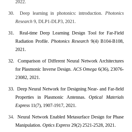
2022.
30.
Deep learning in photonics: introduction.
Photonics
Research
9, DLP1-DLP3, 2021.
31.
Real-time Deep Learning Design Tool for Far-Field
Radiation Profile.
Photonics Research
9(4) B104-B108,
2021.
32.
Comparison of Different Neural Network Architectures
for Plasmonic Inverse Design.
ACS Omega
6(36), 23076-
23082, 2021.
33.
Deep Neural Network for Designing Near- and Far-field
Properties in Plasmonic Antennas.
Optical Materials
Express
11(7), 1907-1917, 2021.
34.
Neural Network Enabled Metasurface Design for Phase
Manipulation.
Optics Express
29(2) 2521-2528, 2021.