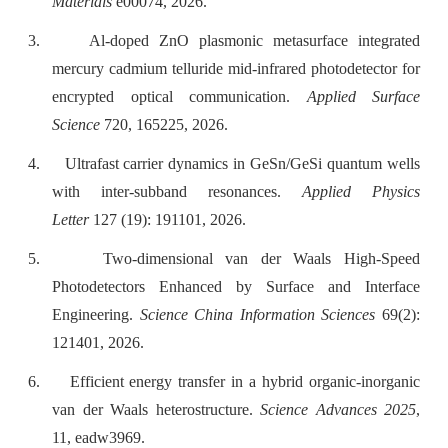
Materials
e00074, 2026.
3.
Al-doped ZnO plasmonic metasurface integrated
mercury cadmium telluride mid-infrared photodetector for
encrypted optical communication.
Applied Surface
Science
720, 165225, 2026.
4.
Ultrafast carrier dynamics in GeSn/GeSi quantum wells
with inter-subband resonances.
Applied Physics
Letter
127 (19): 191101, 2026.
5.
Two-dimensional van der Waals High-Speed
Photodetectors Enhanced by Surface and Interface
Engineering.
Science China Information Sciences
69(2):
121401, 2026.
6.
Efficient energy transfer in a hybrid organic-inorganic
van der Waals heterostructure.
Science Advances 2025
,
11, eadw3969.