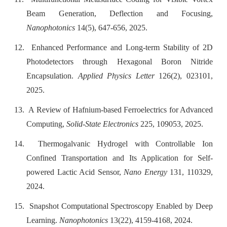
Beam Generation, Deflection and Focusing,
Nanophotonics
14(5), 647-656, 2025.
12.
Enhanced Performance and Long-term Stability of 2D
Photodetectors through Hexagonal Boron Nitride
Encapsulation.
Applied Physics Letter
126(2), 023101,
2025.
13.
A Review of Hafnium-based Ferroelectrics for Advanced
Computing,
Solid-State Electronics
225, 109053, 2025.
14.
Thermogalvanic Hydrogel with Controllable Ion
Confined Transportation and Its Application for Self-
powered Lactic Acid Sensor,
Nano Energy
131, 110329,
2024.
15.
Snapshot Computational Spectroscopy Enabled by Deep
Learning.
Nanophotonics
13(22), 4159-4168, 2024.