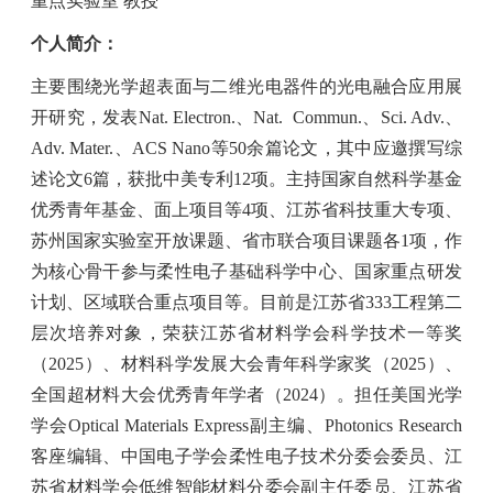
重点实验室 教授
个人简介：
主要围绕光学超表面与二维光电器件的光电融合应用展
开研究，发表
Nat. Electron.
、
Nat.
Commun.
、
Sci. Adv.
、
Adv. Mater.
、
ACS Nano
等
50
余篇论文，其中应邀撰写综
述论文
6
篇，获批中美专利
12
项。主持国家自然科学基金
优秀青年基金、面上项目等
4
项、江苏省科技重大专项、
苏州国家实验室开放课题、省市联合项目课题各
1
项，作
为核心骨干参与柔性电子基础科学中心、国家重点研发
计划、区域联合重点项目等。目前是江苏省
333
工程第二
层次培养对象，荣获江苏省材料学会科学技术一等奖
（
2025
）、材料科学发展大会青年科学家奖（
2025
）、
全国超材料大会优秀青年学者（
2024
）。担任美国光学
学会
Optical Materials Express
副主编、
Photonics Research
客座编辑、中国电子学会柔性电子技术分委会委员、江
苏省材料学会低维智能材料分委会副主任委员、江苏省