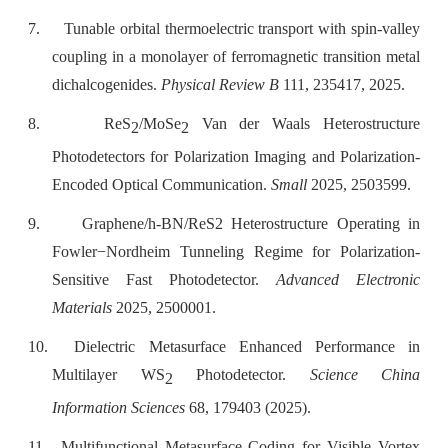
7.
Tunable orbital thermoelectric transport with spin-valley
coupling in a monolayer of ferromagnetic transition metal
dichalcogenides.
Physical Review B
111, 235417, 2025.
8.
ReS
/MoSe
Van der Waals Heterostructure
2
2
Photodetectors for Polarization Imaging and Polarization-
Encoded Optical Communication.
Small
2025, 2503599.
9.
Graphene/h-BN/ReS2 Heterostructure Operating in
Fowler−Nordheim Tunneling Regime for Polarization-
Sensitive Fast Photodetector.
Advanced Electronic
Materials
2025, 2500001.
10.
Dielectric Metasurface Enhanced Performance in
Multilayer WS
Photodetector.
Science China
2
Information Sciences
68, 179403 (2025).
11.
Multifunctional Metasurface Coding for Visible Vortex