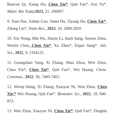
Baiwen Qi, Xiang Hu,
Chen Xie*
, Quli Fan*, Aixi Yu*.
Mater. Bio Today
2023
, 21, 100697.
9. Xiao Pan, Antian Gao, Yanni Hu, Ziyang Hu,
Chen Xie*
,
Zitong Lin*.
Nano Res.
,
2023
, 16, 2808-2820
10. Xin Wang, Min Wu, Haoze Li, Jianli Jiang, Sensen Zhou,
Weizhi Chen,
Chen Xie*
, Xu Zhen*, Xiqun Jiang*.
Adv.
Sci.
,
2022
, 9, 2104125.
11. Guangzhao Yang, Xi Zhang, Shan Zhou, Wen Zhou,
Chao Yin*,
Chen Xie*
, Quli Fan*, Wei Huang.
Chem.
Commun.
,
2022
, 58, 7400-7403.
12. Wenqi Wang, Xi Zhang, Xiaoyue Ni, Wen Zhou,
Chen
Xie,*
Wei Huang, Quli Fan*.
Biomater. Sci.
,
2022
, 10, 846-
853.
13. Wen Zhou, Xiaoyue Ni,
Chen Xie*
, Quli Fan*, Dingbin