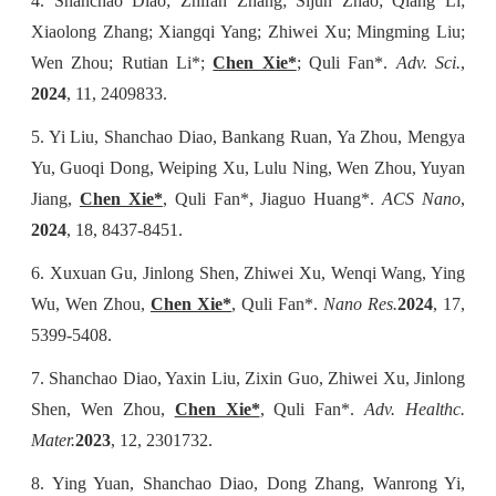
4. Shanchao Diao; Zhifan Zhang; Sijun Zhao; Qiang Li;
Xiaolong Zhang; Xiangqi Yang; Zhiwei Xu; Mingming Liu;
Wen Zhou; Rutian Li*;
Chen Xie*
; Quli Fan*.
Adv. Sci.
,
2024
, 11, 2409833.
5. Yi Liu, Shanchao Diao, Bankang Ruan, Ya Zhou, Mengya
Yu, Guoqi Dong, Weiping Xu, Lulu Ning, Wen Zhou, Yuyan
Jiang,
Chen Xie*
, Quli Fan*, Jiaguo Huang*.
ACS Nano
,
2024
, 18, 8437-8451.
6. Xuxuan Gu, Jinlong Shen, Zhiwei Xu, Wenqi Wang, Ying
Wu, Wen Zhou,
Chen Xie*
, Quli Fan*.
Nano Res.
2024
, 17,
5399-5408.
7. Shanchao Diao, Yaxin Liu, Zixin Guo, Zhiwei Xu, Jinlong
Shen, Wen Zhou,
Chen Xie*
, Quli Fan*.
Adv. Healthc.
Mater.
2023
, 12, 2301732.
8. Ying Yuan, Shanchao Diao, Dong Zhang, Wanrong Yi,