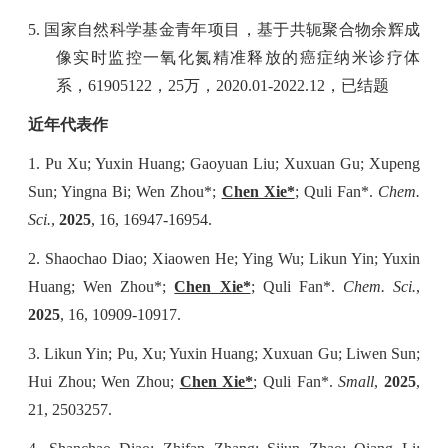
5. 国家自然科学基金青年项目，基于共轭聚合物余辉成
像实时监控一氧化氮精准释放的癌症纳米诊疗体
系，
61905122
，
25
万，
2020.01-2022.12
，已结题
近年代表作
1. Pu Xu; Yuxin Huang; Gaoyuan Liu; Xuxuan Gu; Xupeng
Sun; Yingna Bi; Wen Zhou*;
Chen Xie*
; Quli Fan*.
Chem.
Sci.
,
2025
, 16, 16947-16954.
2. Shaochao Diao; Xiaowen He; Ying Wu; Likun Yin; Yuxin
Huang; Wen Zhou*;
Chen Xie*
; Quli Fan*.
Chem. Sci.
,
2025
, 16, 10909-10917.
3. Likun Yin; Pu, Xu; Yuxin Huang; Xuxuan Gu; Liwen Sun;
Hui Zhou; Wen Zhou;
Chen Xie*
; Quli Fan*.
Small
,
2025
,
21, 2503257.