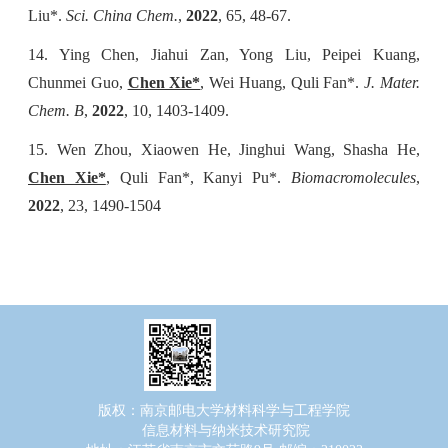
Liu*.
Sci. China Chem.
,
2022
, 65, 48-67.
14. Ying Chen, Jiahui Zan, Yong Liu, Peipei Kuang,
Chunmei Guo,
Chen Xie*
, Wei Huang, Quli Fan*.
J. Mater.
Chem. B
,
2022
, 10, 1403-1409.
15. Wen Zhou, Xiaowen He, Jinghui Wang, Shasha He,
Chen Xie*
, Quli Fan*, Kanyi Pu*.
Biomacromolecules
,
2022
, 23, 1490-1504
版权：南京邮电大学材料科学与工程学院
信息材料与纳米技术研究院