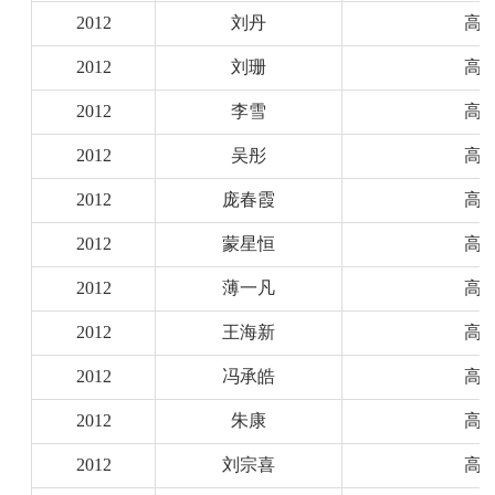
2012
刘丹
高
2012
刘珊
高
2012
李雪
高
2012
吴彤
高
2012
庞春霞
高
2012
蒙星恒
高
2012
薄一凡
高
2012
王海新
高
2012
冯承皓
高
2012
朱康
高
2012
刘宗喜
高