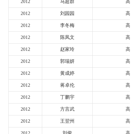
2012
马超群
高
2012
刘园园
高
2012
李冬梅
高
2012
陈凤文
高
2012
赵家玲
高
2012
郭瑞妍
高
2012
黄成婷
高
2012
蒋卓伦
高
2012
丁鹏宇
高
2012
方言武
高
2012
王翌州
高
2012
刘俊
高