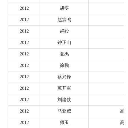
2012
胡燮
2012
赵宸鸣
2012
赵毅
2012
钟正山
2012
夏禹
2012
徐鹏
2012
蔡兴锋
2012
葸开军
2012
刘建侠
2012
马亚威
高
2012
师玉
高