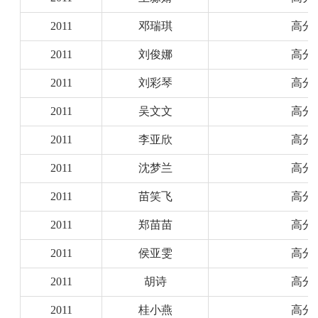
2011
邓瑞琪
高分
2011
刘俊娜
高分
2011
刘彩琴
高分
2011
吴文文
高分
2011
李亚欣
高分
2011
沈梦兰
高分
2011
苗笑飞
高分
2011
郑苗苗
高分
2011
侯亚雯
高分
2011
胡诗
高分
2011
桂小燕
高分