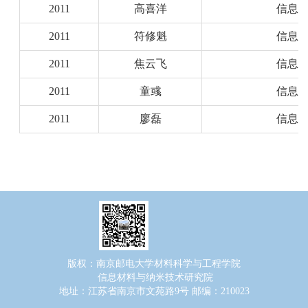
2011
高喜洋
信息
2011
符修魁
信息
2011
焦云飞
信息
2011
童彧
信息
2011
廖磊
信息
版权：南京邮电大学材料科学与工程学院
信息材料与纳米技术研究院
地址：江苏省南京市文苑路9号 邮编：210023