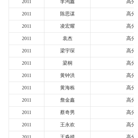
2011
李鸿鑫
高分
2011
陈思谋
高分
2011
凌宏耀
高分
2011
袁杰
高分
2011
梁宇琛
高分
2011
梁桐
高分
2011
黄钟洪
高分
2011
黄海栋
高分
2011
詹金鑫
高分
2011
蔡奇男
高分
2011
王永欢
高分
2011
王淼婧
高分