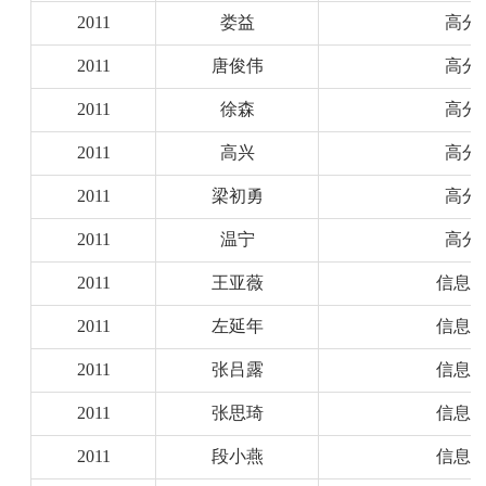
2011
娄益
高分
2011
唐俊伟
高分
2011
徐森
高分
2011
高兴
高分
2011
梁初勇
高分
2011
温宁
高分
2011
王亚薇
信息
2011
左延年
信息
2011
张吕露
信息
2011
张思琦
信息
2011
段小燕
信息