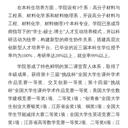
在本科生培养方面，学院设有
3
个系：高分子材料与
工程系、材料化学系和材料物理系，开设高分子材料与
工程、材料化学、材料物理
3
个本科专业。学院已形成导
师指导下的“学士
-
硕士
-
博士”人才互动培养模式，并以科
研活动为纽带，构建新型的师生协作关系，搭建高层次
创新型人才培养平台。已毕业的近三届本科生学位授予
率均为
100%
，考研率达
28%
以上，就业率
99%
以上。
学院形成了特色鲜明的第二课堂育人体系，取得了
丰硕成果。获得第十三届“挑战杯”全国大学生课外学术
作品竞赛一等奖、交叉创新一等奖；第十四届“挑战
杯”全国大学生课外学术作品竞赛一等奖；美国大学生数
学建模竞赛一等奖
1
项、二等奖
1
项；“创青春”全国大学
生创业大赛银奖
1
项，江苏省金奖
1
项、铜奖
1
项；全国大
学生节能减排大赛二等奖
1
项；全国大学生英语竞赛二等
奖
1
项；江苏省高等数学竞赛一等奖
2
项、二等奖
6
项；江