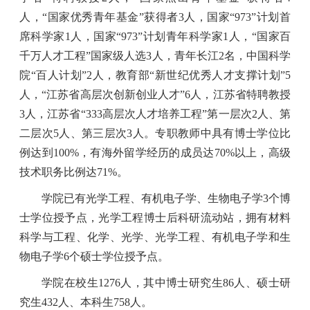
人，“国家优秀青年基金”获得者
3
人，国家“
973
”计划首
席科学家
1
人，国家“
973
”计划青年科学家
1
人，“国家百
千万人才工程”国家级人选
3
人，
青年长江
2
名，中国科学
院“百人计划”
2
人，教育部“新世纪优秀人才支撑计划”
5
人，“江苏省高层次创新创业人才”
6
人，江苏省特聘教授
3
人，江苏省“
333
高层次人才培养工程”第一层次
2
人、第
二层次
5
人、第三层次
3
人。专职教师中具有博士学位比
例达到
100%
，有海外留学经历的成员达
70%
以上，高级
技术职务比例达
71%
。
学院已有光学工程、有机电子学、生物电子学
3
个博
士学位授予点，光学工程博士后科研流动站，拥有材料
科学与工程、化学、光学、光学工程、有机电子学和生
物电子学
6
个硕士学位授予点。
学院在校生
1276
人，其中博士研究生
86
人、硕士研
究生
432
人、本科生
758
人。