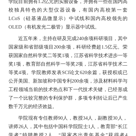
学院目前拥有
1.2
亿元的实验设备，并拥有一些在国内高
校独具特色的大型仪器设备，有国内高校第一套
LCoS
（硅基液晶微显示）中试线和国内高校领先的
OLED
（有机发光二极管）显示器中试线。
近五年来，主持在研及完成
240
余项科研项目，其中
国家级和省部级项目
200
余项，科研经费超
1.5
亿元。荣
获国家自然科学奖二等奖
1
项，江苏省科学技术进步一等
奖
1
项，教育部自然科学一等奖
2
项，江苏省科学技术二
等奖
4
项。学院教师发表
SCI
论文
620
余篇，获授权或已
公开美国、新加坡和中国专利
200
余项，涉及材料科学与
工程领域当前的技术热点和下一代技术关键，已经形成
了一个比较完整的专利保护群，多项专利转让后已产生
数千万元的经济效益。
学院现有专任教师
90
人，教授
34
人，副教授
30
人，
讲师
26
人，其中包括中国科学院院士
1
人，
教育部“长江
学者”特聘教授
2
人，“国家杰出青年基金”获得者
4