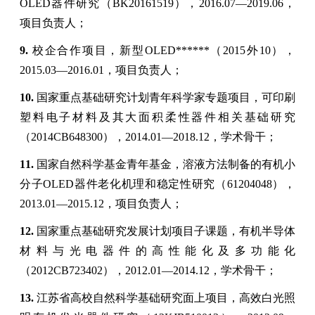
OLED
器件研究
（
BK20161519
）
，
2016
.0
7—2019
.0
6
，
项目负责人；
9.
校企合作项目，新型
OLED******
（
2015
外
10
），
2015
.0
3—2016
.0
1
，项目负责人；
10.
国家重点基础研究计划青年科学家专题项目，可印刷
塑料电子材料及其大面积柔性器件相关基础研究
（
2014CB648300
）
，
2014
.0
1
—
2018
.
12
，学术骨干；
11.
国家自然科学基金青年基金，溶液方法制备的有机小
分子
OLED
器件老化机理和稳定性研究
（
61204048
）
，
2013
.0
1—2015
.
12
，项目负责人；
12.
国家重点基础研究发展计划项目子课题，有机半导体
材料与光电器件的高性能化及多功能化
（
2012CB723402
）
，
2012
.0
1
—
2014
.
12
，学术骨干；
13.
江苏省高校自然科学基础研究面上项目，高效白光照