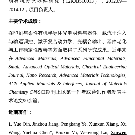
明有机发光器件研究
（
12KJB510013
）
，
2012
.0
9—
2014
.
12
，项目负责人。
主要学术成绩：
在印刷与柔性有机半导体光电材料与器件、载流子注入
与输运调控、激子复合动力学、光耦合输出、器件老化
与工作稳定性改善等方面取得了系列研究成果。近年来
在
Advanced Materials, Advanced Functional Materials,
Small, Advanced Optical Materials, Chemical Engineering
Journal, Nano Research, Advanced Materials Technologies,
ACS Applied Materials & Interfaces, Journal of
Materials
Chemistry C
等
SCI
期刊上以第一作者或通讯作者发表学
术论文
90
余篇。
近期著作：
1.
Yue Qin, Jinzhou Jiang,
Pengkang Ye
, Xunxun Xiang,
Xu
Wang,
Yuehua Chen*, Baoxiu Mi, Wenyong Lai,
Xinwen