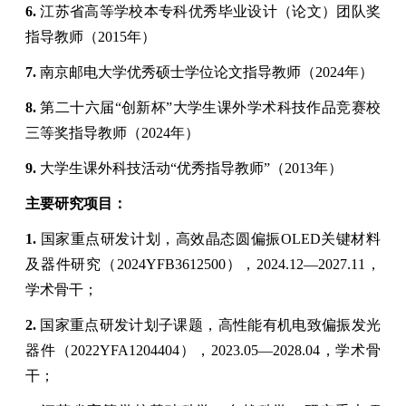
6.
江苏省高等学校本专科优秀毕业设计（论文）团队奖
指导教师（
2015
年）
7.
南京邮电大学优秀硕士学位论文指导教师（
2024
年）
8.
第二十六届
“
创新杯
”
大学生课外学术科技作品竞赛校
三等奖指导教师（
2024
年）
9.
大学生课外科技活动
“
优秀指导教师
”
（
2013
年
）
主要研究项目：
1.
国家重点研发计划，高效晶态圆偏振
OLED
关键材料
及器件研究
（
2024YFB3612500
）
，
2024
.
12—2027
.
11
，
学术骨干；
2.
国家重点研发计划子课题，高性能有机电致偏振发光
器件
（
2022YFA1204404
）
，
2023
.
05
—
2028
.0
4
，学术骨
干；