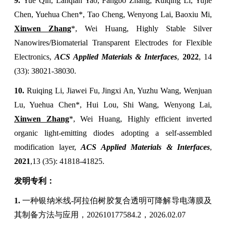
9.
Yue Qin, Lanqian Yao, Fangbo Zhang, Ruiqing Li, Yujie
Chen, Yuehua Chen*, Tao Cheng, Wenyong Lai, Baoxiu Mi,
Xinwen Zhang
*, Wei Huang, Highly Stable Silver
Nanowires/Biomaterial Transparent Electrodes for Flexible
Electronics,
ACS Applied Materials & Interfaces
,
2022
, 14
(33): 38021-38030.
10.
Ruiqing Li, Jiawei Fu, Jingxi An, Yuzhu Wang, Wenjuan
Lu, Yuehua Chen*, Hui Lou, Shi Wang, Wenyong Lai,
Xinwen Zhang
*, Wei Huang, Highly efficient inverted
organic light-emitting diodes adopting a self-assembled
modification layer,
ACS Applied Materials & Interfaces
,
2021
,
13 (35): 41818-41825.
发明专利：
1.
一种银纳米线
-
阿拉伯树胶复合透明可降解导电薄膜及
其制备方法与应用，
202610177584.2
，
2026.02.07