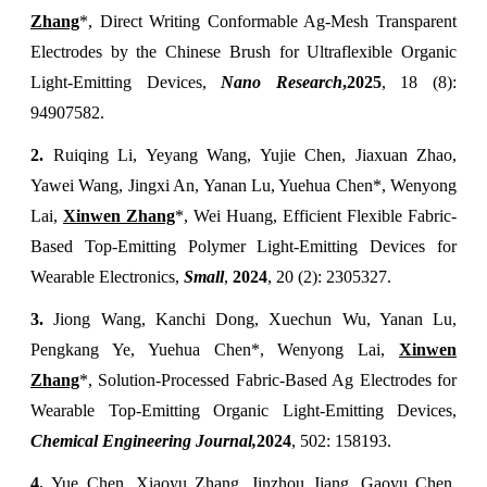
Zhang
*
,
Direct Writing Conformable Ag-Mesh Transparent
Electrodes by the Chinese Brush for Ultraflexible Organic
Light-Emitting Devices,
Nano Research
,
2025
, 18 (8):
94907582.
2.
Ruiqing Li, Yeyang Wang, Yujie Chen, Jiaxuan Zhao,
Yawei Wang, Jingxi An, Yanan Lu, Yuehua Chen*, Wenyong
Lai,
Xinwen Zhang
*, Wei Huang, Efficient Flexible Fabric-
Based Top-Emitting Polymer Light-Emitting Devices for
Wearable Electronics,
Small
,
2024
, 20 (2): 2305327.
3.
Jiong Wang, Kanchi Dong, Xuechun Wu, Yanan Lu,
Pengkang Ye, Yuehua Chen*, Wenyong Lai,
Xinwen
Zhang
*
, Solution-Processed Fabric-Based Ag Electrodes for
Wearable Top-Emitting Organic Light-Emitting Devices,
Chemical Engineering Journal
,
2024
, 502: 158193.
4.
Yue Chen, Xiaoyu Zhang, Jinzhou Jiang, Gaoyu Chen,