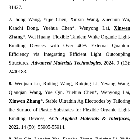
31427.
7.
Jiong Wang, Yujie Chen, Xinxin Wang, Xuechun Wu,
Kanchi Dong, Yuehua Chen*, Wenyong Lai,
Xinwen
Zhang
*, Wei Huang, Flexible Tandem White Organic Light-
Emitting Devices with Over 46% External Quantum
Efficiency via Integrating Efficient Light Outcoupling
Structures,
Advanced Materials Technologies
,
2024
, 9 (13):
2400183.
8.
Wenjuan Lu, Ruiting Wang, Ruiqing Li, Yeyang Wang,
Qianqian Wang, Yue Qin, Yuehua Chen*, Wenyong Lai,
Xinwen Zhang
*, Stable Ultrathin Ag Electrodes by Tailoring
the Surface of Plastic Substrates for Flexible Organic Light-
Emitting Devices,
ACS Applied Materials & Interfaces
,
2022
, 14 (50): 55905-55914.