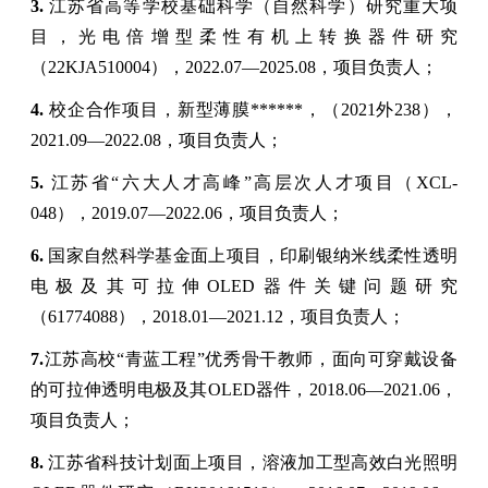
3.
江苏省高等学校基础科学（自然科学）研究重大项
目，光电倍增型柔性有机上转换器件研究
（
22KJA510004
）
，
2022
.0
7—2025
.0
8
，项目负责人；
4.
校企合作项目，新型薄膜
******
，（
2021
外
238
），
2021
.0
9—2022
.0
8
，项目负责人；
5.
江苏省
“
六大人才高峰
”
高层次人才项目（
XCL-
048
），
2019
.0
7—2022
.0
6
，项目负责人；
6.
国家自然科学基金面上项目，印刷银纳米线柔性透明
电极及其可拉伸
OLED
器件关键问题研究
（
61774088
）
，
2018
.0
1—2021
.
12
，项目负责人；
7.
江苏高校“青蓝工程”优秀骨干教师，
面向可穿戴设备
的可拉伸透明电极及其
OLED
器件，
2018.06
—
2021.06
，
项目负责人；
8.
江苏省科技计划面上项目，溶液加工型高效白光照明