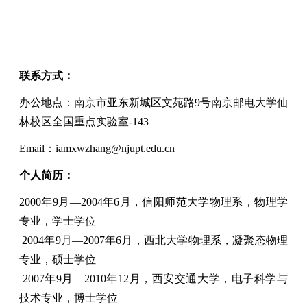
联系方式：
办公地点：南京市亚东新城区文苑路
9
号南京邮电大学仙
林校区全国重点实验室
-143
Email
：
iamxwzhang@njupt.edu.cn
个人简历：
2000
年
9
月
—2004
年
6
月，信阳师范大学物理系，物理学
专业，学士学位
2004
年
9
月
—2007
年
6
月，西北大学物理系，凝聚态物理
专业，硕士学位
2007
年
9
月
—2010
年
12
月，西安交通大学，电子科学与
技术专业，博士学位