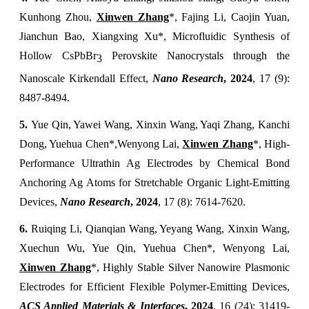
Kunhong Zhou,
Xinwen Zhang
*, Fajing Li, Caojin Yuan,
Jianchun Bao, Xiangxing Xu*, Microfluidic Synthesis of
Hollow CsPbBr
Perovskite Nanocrystals through the
3
Nanoscale Kirkendall Effect,
Nano Research
, 2
024
, 17 (9):
8487-8494.
5.
Yue Qin, Yawei Wang, Xinxin Wang, Yaqi Zhang, Kanchi
Dong, Yuehua Chen*,Wenyong Lai,
Xinwen Zhang
*, High-
Performance Ultrathin Ag Electrodes by Chemical Bond
Anchoring Ag Atoms for Stretchable Organic Light-Emitting
Devices,
Nano Research
, 2
024
, 17 (8): 7614-7620.
6.
Ruiqing Li, Qianqian Wang, Yeyang Wang, Xinxin Wang,
Xuechun Wu, Yue Qin, Yuehua Chen*, Wenyong Lai,
Xinwen Zhang
*, Highly Stable Silver Nanowire Plasmonic
Electrodes for Efficient Flexible Polymer-Emitting Devices,
ACS Applied Materials & Interfaces
, 2024
, 16 (24): 31419-