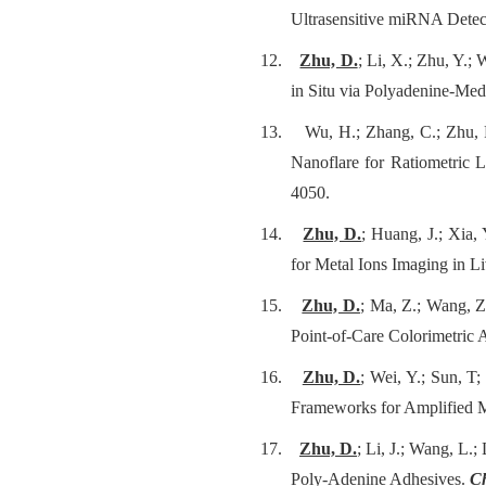
Ultrasensitive miRNA Detec
12.
Zhu, D.
; Li, X.; Zhu, Y.;
in Situ via Polyadenine-Med
13.
Wu, H.; Zhang, C.; Zhu, F
Nanoflare for Ratiometric L
4050.
14.
Zhu, D.
; Huang, J.; Xia
for Metal Ions Imaging in L
15.
Zhu, D.
; Ma, Z.; Wang, Z
Point-of-Care Colorimetric 
16.
Zhu, D.
; Wei, Y.; Sun, T
Frameworks for Amplified M
17.
Zhu, D.
; Li, J.; Wang, L.
Poly-Adenine Adhesives.
C