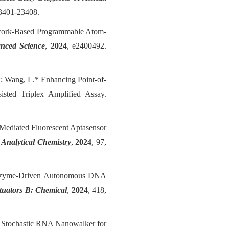
23401-23408.
rk-Based Programmable Atom-
nced Science
,
2024
, e2400492.
Z.*; Wang, L.* Enhancing Point-of-
ted Triplex Amplified Assay.
-Mediated Fluorescent Aptasensor
.
Analytical Chemistry
,
2024
, 97,
Aptazyme-Driven Autonomous DNA
tuators B: Chemical
,
2024
, 418,
 Stochastic RNA Nanowalker for