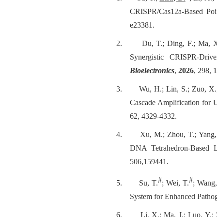
CRISPR/Cas12a‐Based Point
e23381.
2.
Du, T.; Ding, F.; Ma, 
Synergistic CRISPR-Driv
Bioelectronics
,
2026
, 298, 
3.
Wu, H.; Lin, S.; Zuo, X.
Cascade Amplification for 
62, 4329-4332.
4.
Xu, M.; Zhou, T.; Yang,
DNA Tetrahedron-Based L
506,159441.
#
#
5.
Su, T.
; Wei, T.
; Wang,
System for Enhanced Pathoge
6.
Li, X.; Ma, J.; Luo, Y.;