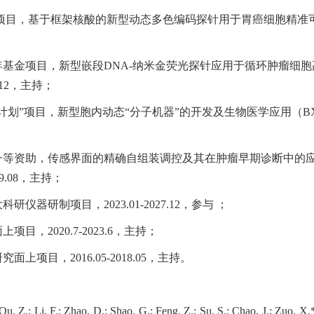
项目，基于框架核酸的新型动态多色编码探针用于胃癌细胞精准
年基金项目
，新型嵌段
DNA-
纳米金荧光探针应用于循环肿瘤细胞
12
，主持；
计划”项目，
新型胞内动态“分子机器”的开发及生物医学应用
（
B
一等资助，传感界面的精确自组装调控及其在肿瘤早期诊断中的
9.08
，主持；
大科研仪器研制项目，
2023.01-2027.12
，参与
；
面上项目，
2020.7-2023.6
，主持；
研究面上项目，
2016.05-2018.05
，主持。
 Qu, Z.; Li, F.; Zhao, D.; Shao, G.; Feng, Z.; Su, S.; Chao, J.; Zuo, X.