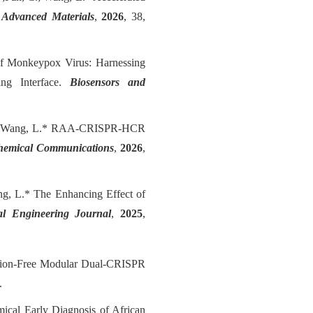
.
Advanced Materials
,
2026
, 38,
 of Monkeypox Virus: Harnessing
ing Interface.
Biosensors and
 Wang, L.* RAA-CRISPR-HCR
hemical Communications
,
2026
,
g, L.* The Enhancing Effect of
l Engineering Journal
,
2025
,
ation-Free Modular Dual-CRISPR
.
ical Early Diagnosis of African