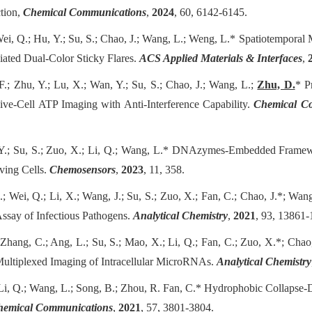
tion,
Chemical Communications
,
2024
, 60, 6142-6145.
 Wei, Q.; Hu, Y.; Su, S.; Chao, J.; Wang, L.; Weng, L.* Spatiotempora
iated Dual-Color Sticky Flares.
ACS Applied Materials & Interfaces
,
.; Zhu, Y.; Lu, X.; Wan, Y.; Su, S.; Chao, J.; Wang, L.;
Zhu, D.
* P
ive-Cell ATP Imaging with Anti-Interference Capability.
Chemical C
, Y.; Su, S.; Zuo, X.; Li, Q.; Wang, L.* DNAzymes-Embedded Fram
iving Cells.
Chemosensors
,
2023
, 11, 358.
.;
Wei, Q.; Li, X.; Wang, J.; Su, S.; Zuo, X.; Fan, C.; Chao, J.
*
; Wang
Assay of Infectious Pathogens.
Analytical Chemistry
,
2021
, 93, 13861
; Zhang, C.; Ang, L.; Su, S.; Mao, X.; Li, Q.; Fan, C.; Zuo, X.*; C
ultiplexed Imaging of Intracellular MicroRNAs.
Analytical Chemistry
; Li, Q.; Wang, L.; Song, B.; Zhou, R. Fan, C.* Hydrophobic Collapse-
hemical Communications
,
2021
, 57, 3801-3804.