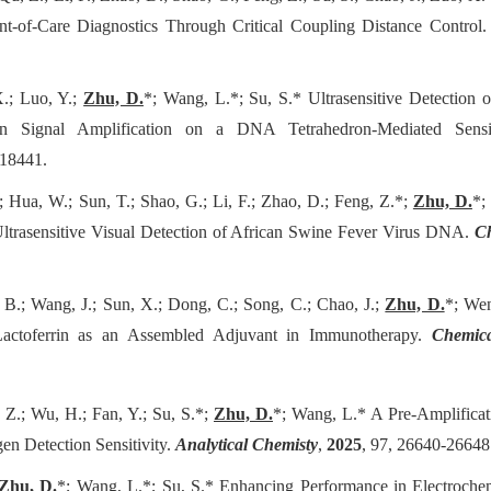
‐of‐Care Diagnostics Through Critical Coupling Distance Control
X.; Luo, Y.;
Zhu, D.
*; Wang, L.*; Su, S.* Ultrasensitive Detection
en Signal Amplification on a DNA Tetrahedron-Mediated Sens
118441.
; Hua, W.; Sun, T.; Shao, G.; Li, F.; Zhao, D.; Feng, Z.*;
Zhu, D.
*;
Ultrasensitive Visual Detection of African Swine Fever Virus DNA.
C
 B.; Wang, J.; Sun, X.; Dong, C.; Song, C.; Chao, J.;
Zhu, D.
*; Wen
actoferrin as an Assembled Adjuvant in Immunotherapy.
Chemica
 Z.; Wu, H.; Fan, Y.; Su, S.*;
Zhu, D.
*; Wang, L.* A Pre-Amplific
n Detection Sensitivity.
Analytical Chemisty
,
2025
, 97, 26640-26648
Zhu, D.
*; Wang, L.*; Su, S.* Enhancing Performance in Electrochem