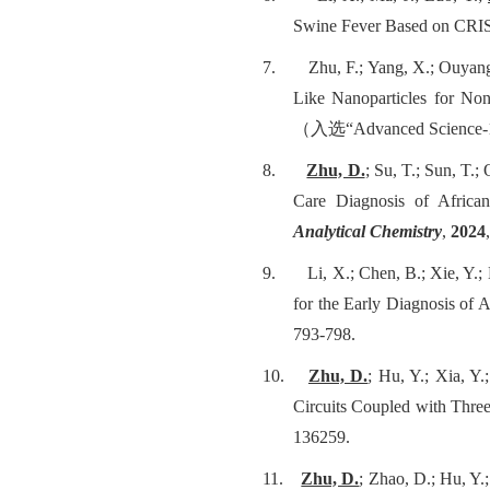
Swine Fever Based on CR
7.
Zhu, F.; Yang, X.; Ouyang
Like Nanoparticles for Non
（入选
“Advanced Science-1
8.
Zhu, D.
; Su, T.; Sun, T.;
Care Diagnosis of Afric
Analytical Chemistry
,
2024
9.
Li, X.; Chen, B.; Xie, Y.;
for the Early Diagnosis o
793-798.
10.
Zhu, D.
; Hu, Y.; Xia, 
Circuits Coupled with Thre
136259.
11.
Zhu, D.
; Zhao, D.; Hu, Y.;