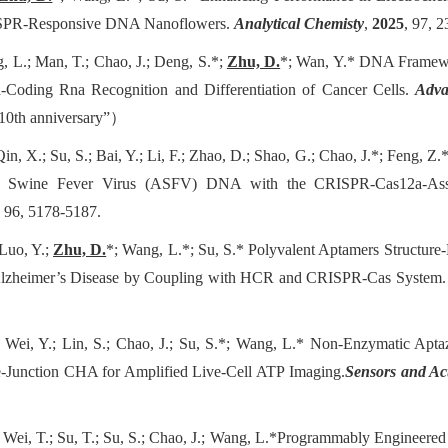
ISPR-Responsive DNA Nanoflowers.
Analytical Chemisty
,
2025
, 97, 
, L.; Man, T.; Chao, J.; Deng, S.
*
;
Zhu, D.
*
; Wan, Y.
*
DNA Framewo
-Coding Rna Recognition and Differentiation of Cancer Cells.
Adva
0th anniversary”
）
 Qin, X.; Su, S.; Bai, Y.; Li, F.; Zhao, D.; Shao, G.; Chao, J.*; Feng, 
an Swine Fever Virus (ASFV) DNA with the CRISPR-Cas12a-Assis
, 96, 5178-5187.
 Luo, Y.;
Zhu, D.
*; Wang, L.*; Su, S.* Polyvalent Aptamers Structure
f Alzheimer’s Disease by Coupling with HCR and CRISPR-Cas System
Y.; Wei, Y.; Lin, S.; Chao, J.; Su, S.*; Wang, L.* Non-Enzymatic 
e-Junction C
HA
for Amplified Live-Cell A
TP
Imaging.
Sensors and Ac
 Wei, T.; Su, T.; Su, S.; Chao, J.; Wang, L.*
Programmably Engineered