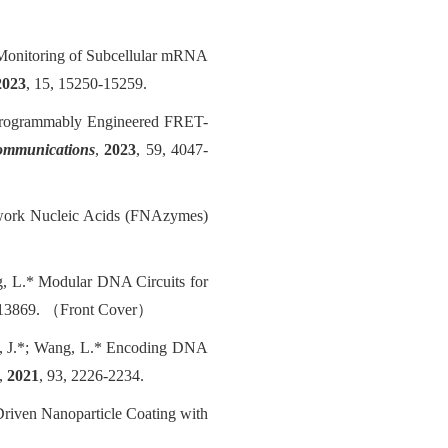
l Monitoring of Subcellular mRNA
2023
, 15, 15250-15259.
rogrammably Engineered FRET-
ommunications
,
2023
, 59, 4047-
ework Nucleic Acids (FNAzymes)
, L.
*
Modular DNA Circuits for
-13869
.
（
Front Cover
）
hao, J.*; Wang, L.* Encoding DNA
,
2021
, 93, 2226-2234
.
Driven Nanoparticle Coating with