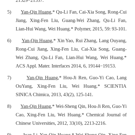
21529−21537.
5)
Yan-Qin Huang
,* Qu-Li Fan, Cai-Xia Song, Rong-Cui
Jiang, Xing-Fen Liu, Guang-Wei Zhang, Qu-Li Fan,
Lian-Hui Wang, Wei Huang.* Polymer, 2015, 59: 93-101.
6)
Yan-Qin Huang
,* Xin Yao, Rui Zhang, Lang Ouyang,
Rong-Cui Jiang, Xing-Fen Liu, Cai-Xia Song, Guang-
Wei Zhang, Qu-Li Fan, Lian-Hui Wang, Wei Huang.*
ACS Appl. Mater. Interfaces 2014, 6, 19144−19153.
7)
Yan-Qin Huang
,* Hou-Ji Ren, Guo-Yi Cao, Lang
OuYang, Xing-Fen Liu, Wei Huang.* SCIENTIA
SINICA Chimica, 2013, 43(2), 125-141.
8)
Yan-Qin Huang
,* Wei-Sheng Qin, Hou-Ji Ren, Guo-Yi
Cao, Xing-Fen Liu, Wei Huang.* Chemical Journal of
Chinese Universities, 2012, 33(10), 2213-2216.
9)
Juan Li,
Yan-Qin Huang
,* Wei-Sheng Qin, Xing-Fen