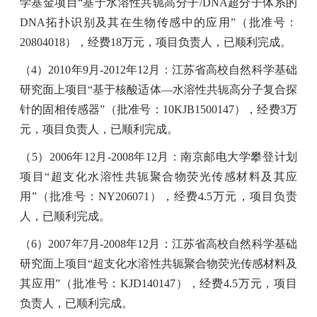
学基金项目“基于水溶性共轭高分子
/DNA
超分子体系的
DNA
拓扑识别及其在生物传感中的应用”（批准号：
20804018
），经费
18
万元，项目负责人，已顺利完成。
（
4
）
2010
年
9
月
-2012
年
12
月：江苏省高校自然科学基础
研究面上项目“基于核酸适体—水溶性共轭高分子复合探
针的固相传感器”（批准号：
10KJB1500147
），经费
3
万
元，项目负责人，已顺利完成。
（
5
）
2006
年
12
月
-2008
年
12
月：南京邮电大学攀登计划
项目“超支化水溶性共轭聚合物荧光传感材料及其应
用”（批准号：
NY206071
），经费
4.5
万元，项目负责
人，已顺利完成。
（
6
）
2007
年
7
月
-2008
年
12
月：江苏省高校自然科学基础
研究面上项目“超支化水溶性共轭聚合物荧光传感材料及
其应用”（批准号：
KJD140147
），经费
4.5
万元，项目
负责人，已顺利完成。