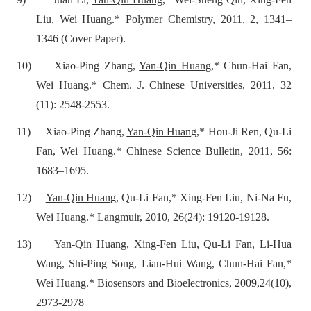
Liu, Wei Huang.* Polymer Chemistry, 2011, 2, 1341–
1346 (Cover Paper).
10)
Xiao-Ping Zhang,
Yan-Qin Huang
,* Chun-Hai Fan,
Wei Huang.* Chem. J. Chinese Universities, 2011, 32
(11): 2548-2553.
11)
Xiao-Ping Zhang,
Yan-Qin Huang
,* Hou-Ji Ren, Qu-Li
Fan, Wei Huang.* Chinese Science Bulletin, 2011, 56:
1683–1695.
12)
Yan-Qin Huang
, Qu-Li Fan,* Xing-Fen Liu, Ni-Na Fu,
Wei Huang.* Langmuir, 2010, 26(24): 19120-19128.
13)
Yan-Qin Huang
, Xing-Fen Liu, Qu-Li Fan, Li-Hua
Wang, Shi-Ping Song, Lian-Hui Wang, Chun-Hai Fan,*
Wei Huang.* Biosensors and Bioelectronics, 2009,24(10),
2973-2978