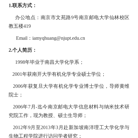
1.
联系方式：
办公地点：南京市文苑路
9
号
南京邮电大学仙林校区
教五楼
419
Email
：
iamyqhuang@njupt.edu.cn
2.
个人简历：
1998
年毕业于南昌大学化学系；
2001
年获南开大学有机化学专业硕士学位；
2006
年获复旦大学有机化学专业博士学位，导师黄维
院士；
2006
年
7
月
-
迄今
南京邮电大学信息材料与纳米技术研
究院工作，现为教授、硕士生导师；
2012
年
9
月至
2013
年
3
月赴新加坡南洋理工大学化学与
生物工程学院进行访问学者研究；