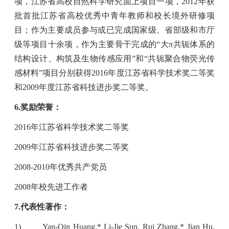
项，江苏省高校自然科学研究面上项目一项，
2012
年获
批首批江苏省高校优秀中青年教师和校长境外研修项
目；作为主要成员参与或已完成国家级、省部级和市厅
级等项目十余项，作为主要骨干完成的“大π共轭体系的
结构设计、构筑及生物传感应用”和“共轭聚合物荧光传
感材料”项目分别获得
2016
年度江苏省科学技术奖二等奖
和
2009
年度江苏省科技进步奖二等奖。
6.
奖励荣誉：
2016
年
江苏省科学技术奖二等奖
2009
年
江苏省科技进步奖二等奖
2008-2010
年
优秀共产党员
2008
年
校先进工作者
7.
代表性著作：
1)
Yan-Qin Huang
,* Li-Jie Sun, Rui Zhang,* Jian Hu,