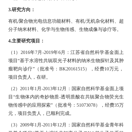
3.
研究方向：
有机
/
聚合物光电信息功能材料、有机
/
无机杂化材料、超
分子纳米材料、化学与生物传感、生物成像与诊疗等。
4.
主要研究项目：
（
1
）
2016
年
7
月
-2019
年
6
月：江苏省自然科学基金面上
项目“基于水溶性共轭双光子材料的纳米生物探针及其肿
瘤靶向诊疗”（批准号：
BK20161515
），经费
10
万元，
项目负责人，在研。
（
2
）
2011
年
1
月
-2013
年
12
月：国家自然科学基金面上项
目“生物体内的奇妙物质
-
透明质酸在共轭聚合物荧光生
物传感中的应用探索”（批准号：
51073078
），经费
35
万
元，项目负责人，已顺利完成。
（
3
）
2009
年
1
月
-2011
年
12
月：国家自然科学基金青年科