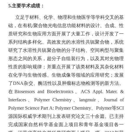
5.
主要学术成绩：
立足于材料、化学、物理和生物医学等学科交叉的基
础，在有机
/
聚合物光电信息功能材料的设计、合成、性
质研究和生物应用方面开展了大量工作，设计开发了一
系列结构多样化、高效发光的水溶性共轭聚合物，系统
研究了水溶性共轭聚合物的分子结构、空间构型与聚集
形态之间的关系，超分子自组装行为，以及其对光物理
性质的影响规律；并重点开展了该类材料及其杂化材料
在化学与生物传感、生物成像等领域的应用研究；发展
了
DNA
杂交、酶活性以及肿瘤标志物检测等的新方法。
在
Biosensors and Bioelectronics
、
ACS Appl. Mater. &
Interfaces
、
Polymer Chemistry
、
langmuir
、
Journal of
Polymer Science Part A: Polymer Chemistry
、
Polymer
等
SCI
源国际权威学术期刊上发表研究论文三十余篇。已主持
完成国家自然科学基金面上项目和青年基金项目各一