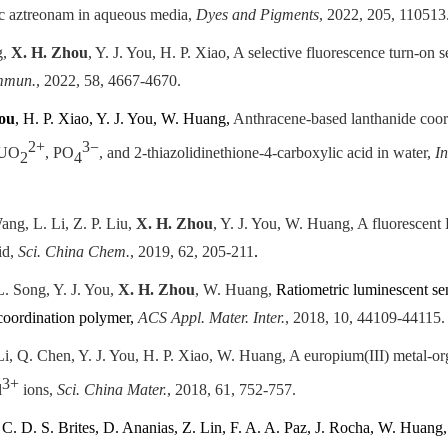
tic aztreonam in aqueous media,
Dyes and Pigments
, 2022, 205, 110513
g,
X. H. Zhou
, Y. J. You, H. P. Xiao, A selective fluorescence turn-on
mmun.
, 2022, 58, 4667-4670.
ou
, H. P. Xiao, Y. J. You, W. Huang,
Anthracene-based lanthanide coor
2+
3
−
 UO
, PO
, and 2
‑
thiazolidinethione-4-carboxylic acid in water,
I
2
4
ang, L. Li, Z. P. Liu,
X. H. Zhou
, Y. J. You, W. Huang, A fluorescent 
id,
Sci. China Chem.
, 2019, 62, 205-211
.
 L. Song, Y. J. You,
X. H. Zhou
, W. Huang,
Ratiometric luminescent sen
coordination polymer,
ACS Appl. Mater. Inter.
, 2018, 10, 44109-44115
.
 Li, Q. Chen, Y. J. You, H. P. Xiao, W. Huang,
A europium(III) metal-or
3+
l
ions,
Sci. China Mater.
, 2018, 61, 752-757.
,
C. D. S. Brites, D. Ananias, Z. Lin, F. A. A. Paz, J. Rocha, W. Huang,