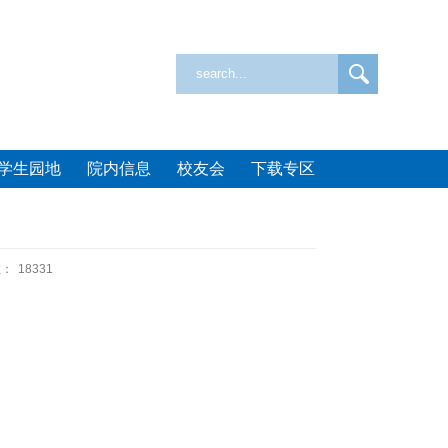
学生园地
院内信息
校友会
下载专区
数：
18331