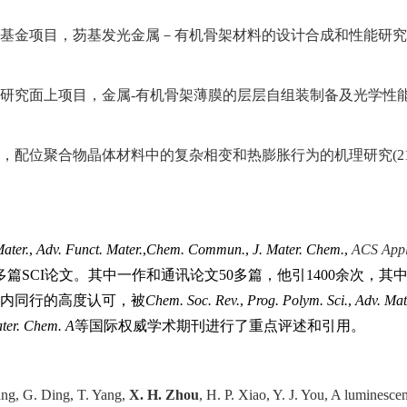
基金项目，
芴基发光金属－有机骨架材料的设计
合成和性能研究
研究面上项目，
金属
-
有机骨架薄膜的层层自组装制备及光学性
，
配位聚合物晶体材料中的复杂相变和热膨胀行为的机理研究
(2
ater.
,
Adv. Funct. Mater.
,
Chem. Commun.
,
J. Mater. Chem.
,
ACS Appl.
多篇
SCI
论文。其中一作和通讯论文
50
多篇，他引
1400
余次，其
国内同行的高度认可，被
Chem. Soc. Rev.
,
Prog. Polym. Sci.
,
Adv. Mat
ater. Chem. A
等国际权威学术期刊进行了重点评述和引用。
ng, G. Ding, T. Yang,
X. H. Zhou
, H. P. Xiao, Y. J. You, A luminesce