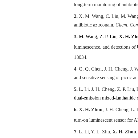
long-term monitoring of antibio
2.
X. M. Wang, C. Liu, M. Wan
antibiotic aztreonam,
Chem. Co
3.
M. Wang, Z. P. Liu,
X. H. Zh
luminescence, and detections of
18034.
4.
Q. Q. Chen, J. H. Cheng, J. W
and sensitive sensing of picric ac
5.
L. Li, J. H. Cheng, Z. P. Liu,
dual-emission mixed-lanthanide 
6.
X. H. Zhou
, J. H. Cheng, L.
turn-on luminescent sensor for A
7.
L. Li, Y. L. Zhu,
X. H. Zhou