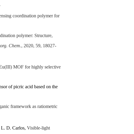
.
 sensing coordination polymer for
dination polymer: Structure,
norg. Chem.
, 2020, 59, 18027-
Eu(III) MOF for highly selective
sor of picric acid based on the
ganic framework as ratiometric
 L. D. Carlos,
Visible-light