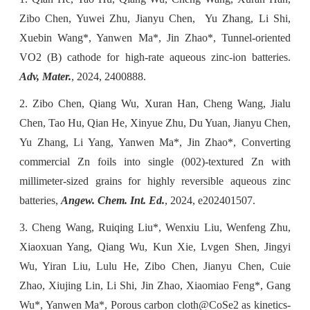
Zibo Chen, Yuwei Zhu, Jianyu Chen,
Yu Zhang, Li Shi,
Xuebin Wang*, Yanwen Ma*, Jin Zhao*, Tunnel-oriented
VO2 (B) cathode for high-rate aqueous zinc-ion batteries.
Adv, Mater.
, 2024, 2400888.
2. Zibo Chen, Qiang Wu, Xuran Han, Cheng Wang, Jialu
Chen, Tao Hu, Qian He, Xinyue Zhu, Du Yuan, Jianyu Chen,
Yu Zhang, Li Yang, Yanwen Ma*, Jin Zhao*, Converting
commercial Zn foils into single (002)-textured Zn with
millimeter-sized grains for highly reversible aqueous zinc
batteries,
Angew. Chem. Int. Ed.
, 2024, e202401507.
3. Cheng Wang, Ruiqing Liu*, Wenxiu Liu, Wenfeng Zhu,
Xiaoxuan Yang, Qiang Wu, Kun Xie, Lvgen Shen, Jingyi
Wu, Yiran Liu, Lulu He, Zibo Chen, Jianyu Chen, Cuie
Zhao, Xiujing Lin, Li Shi, Jin Zhao, Xiaomiao Feng*, Gang
Wu*, Yanwen Ma*, Porous carbon cloth@CoSe2 as kinetics-