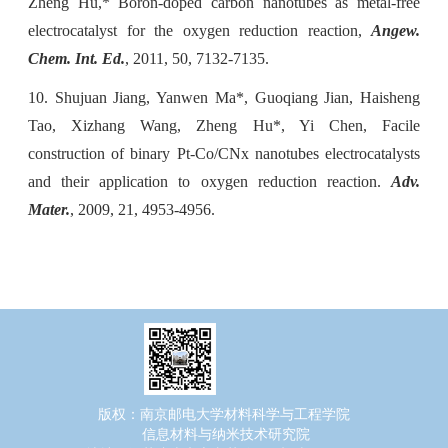
Zheng Hu,* Boron-doped carbon nanotubes as metal-free
electrocatalyst for the oxygen reduction reaction,
Angew.
Chem. Int. Ed.
, 2011, 50, 7132-7135.
10. Shujuan Jiang, Yanwen Ma*, Guoqiang Jian, Haisheng
Tao, Xizhang Wang, Zheng Hu*, Yi Chen, Facile
construction of binary Pt-Co/CNx nanotubes electrocatalysts
and their application to oxygen reduction reaction.
Adv.
Mater.
, 2009, 21, 4953-4956.
版权：南京邮电大学材料科学与工程学院
信息材料与纳米技术研究院