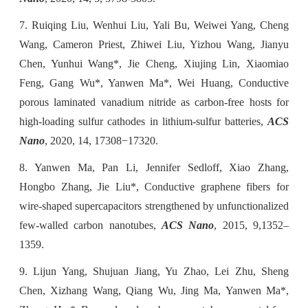
7. Ruiqing Liu, Wenhui Liu, Yali Bu, Weiwei Yang, Cheng
Wang, Cameron Priest, Zhiwei Liu, Yizhou Wang, Jianyu
Chen, Yunhui Wang*, Jie Cheng, Xiujing Lin, Xiaomiao
Feng, Gang Wu*, Yanwen Ma*, Wei Huang, Conductive
porous laminated vanadium nitride as carbon-free hosts for
high-loading sulfur cathodes in lithium-sulfur batteries,
ACS
Nano
, 2020, 14, 17308−17320.
8. Yanwen Ma, Pan Li, Jennifer Sedloff, Xiao Zhang,
Hongbo Zhang, Jie Liu*, Conductive graphene fibers for
wire-shaped supercapacitors strengthened by unfunctionalized
few-walled carbon nanotubes,
ACS Nano
, 2015, 9,1352–
1359.
9. Lijun Yang, Shujuan Jiang, Yu Zhao, Lei Zhu, Sheng
Chen, Xizhang Wang, Qiang Wu, Jing Ma, Yanwen Ma*,