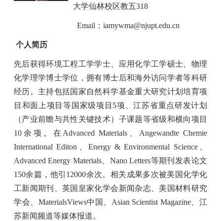
大学仙林校区教五
318
Email
：
iamywma@njupt.edu.cn
个人简历
先后获得环境工程工学学士、应用化学工学硕士、物理
化学理学博士学位，拥有博士后和海外访问学者等科研
经历。主持包括国家自然科学基金重大研究计划培育项
目和面上项目等国家级项目
5
项、江苏省重点研发计划
（产业前瞻与共性关键技术）子课题等省级和横向项目
10
余项。在
Advanced Materials
、
Angewandte Chemie
International Editon
、
Energy & Environmental Science
、
Advanced Energy Materials
、
Nano Letters
等期刊发表论文
150
余篇，他引
12000
余次。相关成果多次被美国化学化
工新闻期刊、英国皇家化学会新闻杂志、美国材料研究
学会、
MaterialsViews
中国、
Asian Scientist Magazine
、江
苏新闻频道等媒体报道。