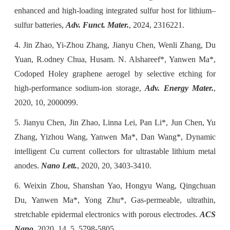
enhanced and high-loading integrated sulfur host for lithium–
sulfur batteries,
Adv. Funct. Mater.
, 2024, 2316221.
4. Jin Zhao, Yi-Zhou Zhang, Jianyu Chen, Wenli Zhang, Du
Yuan, R.odney Chua, Husam. N. Alshareef*, Yanwen Ma*,
Codoped Holey graphene aerogel by selective etching for
high-performance sodium-ion storage,
Adv. Energy Mater.
,
2020, 10, 2000099.
5. Jianyu Chen, Jin Zhao, Linna Lei, Pan Li*, Jun Chen, Yu
Zhang, Yizhou Wang, Yanwen Ma*, Dan Wang*, Dynamic
intelligent Cu current collectors for ultrastable lithium metal
anodes.
Nano Lett.
, 2020, 20, 3403-3410.
6. Weixin Zhou, Shanshan Yao, Hongyu Wang, Qingchuan
Du, Yanwen Ma*, Yong Zhu*, Gas-permeable, ultrathin,
stretchable epidermal electronics with porous electrodes.
ACS
Nano
, 2020, 14, 5, 5798-5805.