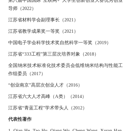
第八届中国国际“互联网
+
”大学生创新创业大赛优秀创业
导师
（
2022
）
江苏省材料学会副理事长（
2021
）
江苏省教学成果奖一等奖（
2021
）
中国电子学会科学技术奖自然科学一等奖（
2019
）
江苏省“
333
工程”第三层次培养对象（
2018
）
全国纳米技术标准化技术委员会低维纳米结构与性能工
作组委员（
2017
）
“创业南京”高层次创业人才（
2016
）
江苏省六大人才高峰（
A
类）（
2014
）
江苏省“青蓝工程”学术带头人（
2012
）
代表性著作
1. Qian He, Tao Hu, Qiang Wu, Cheng Wang, Xuran Han,