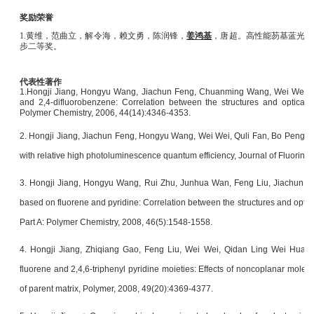
奖励荣誉
1.
黄维，范曲立，解令海，赖文勇，陈润锋，
姜鸿基
，唐超。高性能芴基蓝光材
步二等奖。
代表性著作
1.
Hongji Jiang, Hongyu Wang, Jiachun Feng, Chuanming Wang, Wei Wei, W
and 2,4-difluorobenzene: Correlation between the structures and optical 
Polymer Chemistry, 2006, 44(14):4346-4353.
2. Hongji Jiang, Jiachun Feng, Hongyu Wang, Wei Wei, Quli Fan, Bo Peng, W
with relative high photoluminescence quantum efficiency, Journal of Fluorine
3. Hongji Jiang, Hongyu Wang, Rui Zhu, Junhua Wan, Feng Liu, Jiachun F
based on fluorene and pyridine: Correlation between the structures and optoe
Part A: Polymer Chemistry, 2008, 46(5):1548-1558.
4. Hongji Jiang, Zhiqiang Gao, Feng Liu, Wei Wei, Qidan Ling Wei Huang
fluorene and 2,4,6-triphenyl pyridine moieties: Effects of noncoplanar molecul
of parent matrix, Polymer, 2008, 49(20):4369-4377.