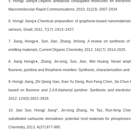
5. Hongji Jiang∗,Organic ambipolar conjugated molecules for electronics: S
Macromolecular Rapid Communications, 2010, 31(23): 2007-2034
6. Hongji Jiang∗,Chemical preparation of graphene-based nanomaterials and
sensors, Small, 2011, 7(17): 2413–2427.
7. Jiang, Hongji∗, Sun, Jian, Zhang, Jinlong. A review on synthesis of c
emitting materials, Current Organic Chemistry, 2012, 16(17): 2014-2025.
8. Jiang Hongji∗, Zhang, Jin-long, Sun, Jian, Wei Huang. Novel amphip
fluorene, pyridine and thiophene moieties: Synthesis, characterization and s
9. Hongji Jiang, Zhi Qiang Gao, Xian Yu Deng, Run Feng Chen, Jia Chun F
based on fluorene and 2,4,6-triphenyl pyridine: Synthesis and electrolum
2012, 124(5):3921-3929.
10. Jian Sun, Hongji Jiang*, Jin-long Zhang, Ye Tao, Run-feng Chen. S
substituted carbazole derivatives: potential host materials for phosphoresce
Chemistry, 2013, 4(37):977-985.