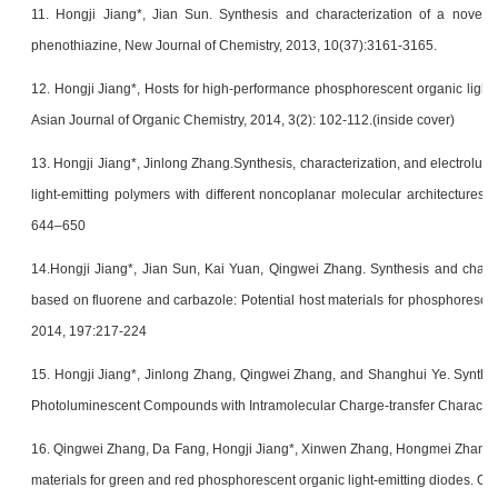
11. Hongji Jiang*, Jian Sun. Synthesis and characterization of a novel sp
phenothiazine, New Journal of Chemistry, 2013, 10(37):3161-3165.
12. Hongji Jiang*, Hosts for high-performance phosphorescent organic light-
Asian Journal of Organic Chemistry, 2014, 3(2): 102-112.(inside cover)
13. Hongji Jiang*, Jinlong Zhang.Synthesis, characterization, and electrolu
light-emitting polymers with different noncoplanar molecular architectures
644–650
14.Hongji Jiang*, Jian Sun, Kai Yuan, Qingwei Zhang. Synthesis and chara
based on fluorene and carbazole: Potential host materials for phosphorescent
2014, 197:217-224
15. Hongji Jiang*, Jinlong Zhang, Qingwei Zhang, and Shanghui Ye. Synthesi
Photoluminescent Compounds with Intramolecular Charge-transfer Characteris
16. Qingwei Zhang, Da Fang, Hongji Jiang*, Xinwen Zhang, Hongmei Zhang. 
materials for green and red phosphorescent organic light-emitting diodes. Or