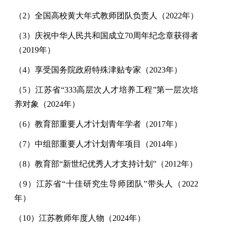
（
2
）全国高校黄大年式教师团队负责人（
2022
年）
（
3
）庆祝中华人民共和国成立
70
周年纪念章获得者
（
2019
年）
（
4
）享受国务院政府特殊津贴专家（
2023
年）
（
5
）江苏省
“333
高层次人才培养工程
”
第一层次培
养对象（
2024
年）
（
6
）教育部重要人才计划青年学者（
2017
年）
（
7
）中组部重要人才计划青年项目（
2014
年）
（
8
）教育部
“
新世纪优秀人才支持计划
”
（
2012
年）
（
9
）江苏省
“
十佳研究生导师团队
”
带头人（
2022
年）
（
10
）江苏教师年度人物（
2024
年）