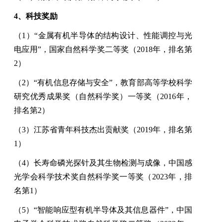
4
、科技奖励
（
1
）
“
金属有机半导体的结构设计、性能调控与光
电应用
”
，国家自然科学奖二等奖（
2018
年，排名第
2
）
（
2
）
“
有机信息存储与安全
”
，教育部高等学校科学
研究优秀成果奖（自然科学奖）一等奖（
2016
年，
排名第
2
）
（
3
）江苏省青年科技杰出贡献奖（
2019
年，排名第
1
）
（
4
）长寿命磷光探针及其生物检测与成像，中国感
光学会科学技术奖自然科学奖一等奖（
2023
年，排
名第
1
）
（
5
）
“
智能响应型有机半导体及其信息器件
”
，中国