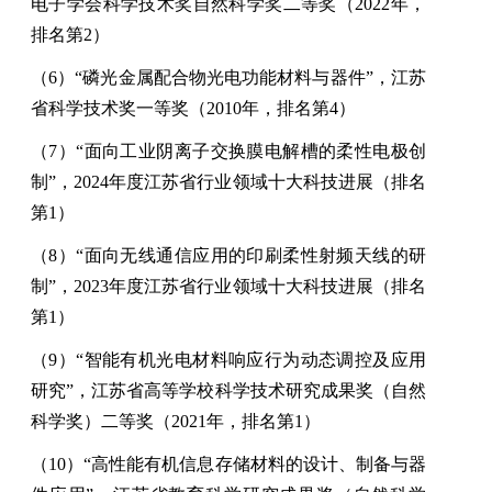
电子学会科学技术奖自然科学奖二等奖（
2022
年，
排名第
2
）
（
6
）
“
磷光金属配合物光电功能材料与器件
”
，江苏
省科学技术奖一等奖（
2010
年，排名第
4
）
（
7
）“面向工业阴离子交换膜电解槽的柔性电极创
制”，
2024
年度江苏省行业领域十大科技进展（排名
第
1
）
（
8
）“面向无线通信应用的印刷柔性射频天线的研
制”，
2023
年度江苏省行业领域十大科技进展（排名
第
1
）
（
9
）
“
智能有机光电材料响应行为动态调控及应用
研究
”
，江苏省高等学校科学技术研究成果奖（自然
科学奖）二等奖（
2021
年，排名第
1
）
（
10
）
“
高性能有机信息存储材料的设计、制备与器