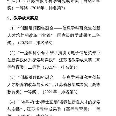
件应用
”
，江苏省教育科学研究成果奖（自然科学
奖）一等奖（
2016
年，排名第
2
）
5
、教学成果奖励
（
1
）
“
创新引领
四链融合
——
信息学科研究生创新
人才培养的改革与实践
”
，国家级教学成果奖二等
奖，（
2023
年，排名第
8
）
（
2
）
“
一流学科引领
四维举措协同
电子信息类专业
创新实践体系探索与实践
”
，江苏省教学成果奖（高
等教育类）二等奖（
2021
年，排名第
1
）
（
3
）
“
创新引领
四链融合
——
信息学科研究生创新
人才培养的改革与实践
”
，江苏省教学成果奖（高等
教育类）一等奖，（
2021
年，排名第
8
）
（
4
）
“ ‘
本科
-
硕士
-
博士互动
’
培养创新性人才的探索
与实践
”
，江苏省教学成果奖（高等教育类）一等