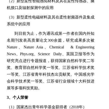
（
2
）新型柔性智能感知材料及其在柔性传感器、脑
机接口及辐射探测中的应用
（
3
）新型柔性电磁材料及其在柔性射频器件及集成
系统中的应用
到目前为止，作为通讯或第一作者在国内外知
名期刊发表高质量论文
300
余篇，研究成果多次被
Nature
、
Nature Asia
、
Chemical & Engineering
News
、
Phys.org
、
Science Daily
、英国卫报等作为
研究亮点进行专题报道，获得国家自然科学奖二等
奖、教育部自然科学奖一等奖、江苏省科学技术奖
一等奖、江苏省青年科技杰出贡献奖、中国感光学
会科学技术奖一等奖、江苏省行业领域十大科技进
展等多项科技奖励。
3
、个人荣誉
（
1
）国家杰出青年科学基金获得者（
2018
年）