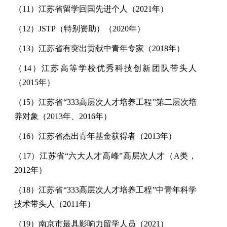
（
11
）江苏省留学回国先进个人（
2021
年）
（
12
）JSTP（特别资助）（
2020
年）
（
13
）江苏省有突出贡献中青年专家（
2018
年）
（
14
）江苏高等学校优秀科技创新团队带头人
（
2015
年）
（
15
）江苏省
“333
高层次人才培养工程
”
第二层次培
养对象（
2013
年、
2016
年）
（
16
）江苏省杰出青年基金获得者（
2013
年）
（
17
）江苏省
“
六大人才高峰
”
高层次人才（
A
类，
2012
年）
（
18
）江苏省
“333
高层次人才培养工程
”
中青年科学
技术带头人（
2011
年）
（
19
）南京市最具影响力留学人员（
2021
）