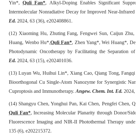
Yin*,
Quli Fan*
, Alkyl‐Doping Enables Significant Suppres
Intermolecular Nonradiative Decay for Improved Near‐Infrared 
Ed.
2024, 63 (36), e202408861.
(12) Xiaoming Hu, Zhuting Fang, Fengwei Sun, Caijun Zhu, Mi
Huang, Wenbo Hu*,
Quli Fan*
, Zhen Yang*, Wei Huang*, Deci
Photodynamic Oncotherapy by Facilitating the Separation of E
Ed.
2024, 63 (15), e202401036.
(13) Luyan Wu, Huihui Lin*, Xiang Cao, Qiang Tong, Fangqi Y
Bioorthogonal Cu Single‐Atom Nanozyme for Synergistic Nanoca
Cuproptosis and Immunotherapy.
Angew. Chem. Int. Ed.
2024, 13
(14) Shangyu Chen, Yonghui Pan, Kai Chen, Pengfei Chen, Qi
Quli Fan*
, Increasing Molecular Planarity through Donor/Side
Fluorescence Imaging and NIR‐II Photothermal Therapy under
135 (6), e202215372.