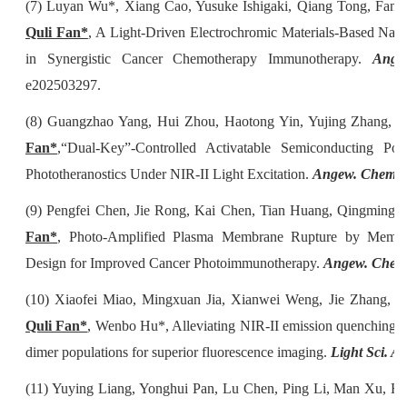
(7) Luyan Wu*, Xiang Cao, Yusuke Ishigaki, Qiang Tong, Fangq
Quli Fan*
, A Light‐Driven Electrochromic Materials‐Based Nan
in Synergistic Cancer Chemotherapy Immunotherapy.
Ange
e202503297.
(8) Guangzhao Yang, Hui Zhou, Haotong Yin, Yujing Zhang, 
Fan*
,“Dual‐Key”‐Controlled Activatable Semiconducting Po
Phototheranostics Under NIR‐II Light Excitation.
Angew. Chem. I
(9) Pengfei Chen, Jie Rong, Kai Chen, Tian Huang, Qingming 
Fan*
, Photo-Amplified Plasma Membrane Rupture by Membr
Design for Improved Cancer Photoimmunotherapy.
Angew. Chem.
(10) Xiaofei Miao, Mingxuan Jia, Xianwei Weng, Jie Zhang, 
Quli Fan*
, Wenbo Hu*, Alleviating NIR-II emission quenching in
dimer populations for superior fluorescence imaging.
Light Sci. Ap
(11) Yuying Liang, Yonghui Pan, Lu Chen, Ping Li, Man Xu, 