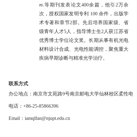
m.
等期刊发表论文
400
余篇，他引
2
万余
次，授权国家发明专利
100
余件，出版学
术专著和章节
2
部。先后培养国家级、省
级青年人才
5
人，指导博士生
2
人获江苏省
优秀博士学位论文奖。长期从事有机光电
材料设计合成、光电性能调控，聚焦重大
疾病早期诊断与精准光学治疗。
联系方式
办公地点：南京市文苑路
9
号南京邮电大学仙林校区柔性电
电话：
+86-25-85866396
Email
：
iamqlfan@njupt.edu.cn