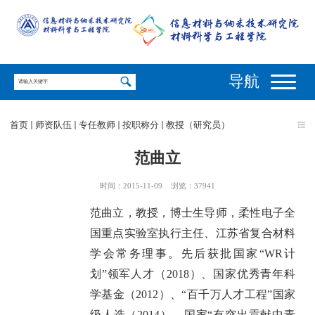
导航
首页
师资队伍
专任教师
按职称分
教授（研究员）
范曲立
时间：2015-11-09
浏览：
37941
范曲立，教授，博士生导师，柔性电子全
国重点实验室执行主任、江苏省复合材料
学会常务理事。先后获批国家“WR计
划”领军人才（
2018
）、国家优秀青年科
学基金（
2012
）、
“
百千万人才工程
”
国家
级人选（
2014
）、国家
“
有突出贡献中青