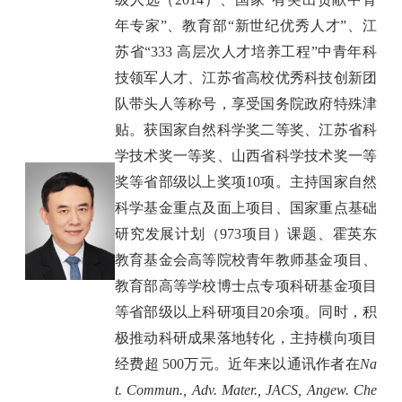
年专家
”
、教育部
“
新世纪优秀人才
”
、江
苏省
“333
高层次人才培养工程
”
中青年科
技领军人才、江苏省高校优秀科技创新团
队带头人等称号，享受国务院政府特殊津
贴。获国家自然科学奖二等奖、江苏省科
学技术奖一等奖、山西省科学技术奖一等
奖等省部级以上奖项
10
项。主持国家自然
科学基金重点及面上项目、国家重点基础
研究发展计划（
973
项目）课题、霍英东
教育基金会高等院校青年教师基金项目、
教育部高等学校博士点专项科研基金项目
等省部级以上科研项目
20
余项。同时，积
极推动科研成果落地转化，主持横向项目
经费超
500
万元。近年来以通讯作者在
Na
t. Commun., Adv. Mater., JACS, Angew. Che