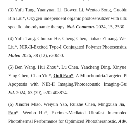
(3) Yufu Tang, Yuanyuan Li, Bowen Li, Wentao Song, Guobin 
Bin Liu*, Oxygen-independent organic photosensitizer with ultra
specific photodynamic therapy.
Nat. Commun.
2024, 15, 2530.
(4) Yufu Tang, Chunxu He, Cheng Chen, Jiahao Zhuang, Wen
Liu*, NIR‐II‐Excited Type‐I Conjugated Polymer Photosensitize
Mater.
2026, 38 (12), e20650.
(5) Ben Wang, Hui Zhou*, Lu Chen, Yancheng Ding, Xinyue Z
Ying Chen, Chao Yin*,
Quli Fan*
, A Mitochondria‐Targeted Pho
Apoptosis with NIR‐II Imaging/Photoacoustic Imaging‐Gui
Ed.
2024, 63 (39), e202408874.
(6) Xiaofei Miao, Weiyun Yao, Ruizhe Chen, Mingxuan Jia, 
Fan
*, Wenbo Hu*, Excimer‐Mediated Ultrafast Intermolecu
Photothermal Performance for Optimized Phototheranostic.
Adv. M