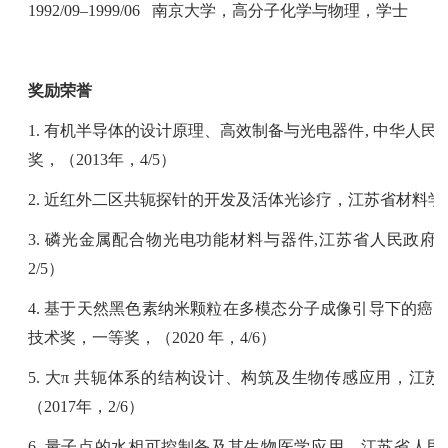
1992/09–1999/06
南京大学，高分子化学与物理，学士
奖励荣誉
1.
有机半导体的设计原理、高效制备与光电器件
,
中华人民
奖，（
2013
年，
4/5
）
2.
近红外二区共轭探针的开发及活体光诊疗，江苏省材料学
3.
磷光金属配合物光电功能材料与器件
,
江苏省人民政府
2/5
）
4.
基于天然黑色素纳米颗粒在多模态分子成像引导下的癌
技术奖，一等奖，（
2020
年，
4/6
）
5.
大
π
共轭体系的结构设计、
构筑及生物传感应用，江苏
（
2017
年，
2/6
）
6.
量子点的水相可控制备及其生物医学应用，
江苏省人民