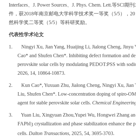
Interfaces
、
J. Power Sources
、
J. Phys. Chem. Lett.
等
SCI
期刊发
件，获
2018
年南京邮电大学科学技术奖一等奖（
5/5
），
2018
然科学奖二等奖（
5/5
）等科研奖励。
代表性学术论文
1.
Ningyi Xu, Jian Yang, Huaijing Li, Jialong Cheng, Jinyu 
Cao* and Shufen Chen*. Inhibiting defect formation and degrad
perovskite solar cells by modulating PEDOT:PSS with sodium
2026, 14, 10864-10873.
2.
Kun Cao*, Yuxuan Zhu, Jialong Cheng, Ningyi Xu, Jian Yan
Liu, Shufen Chen*. Low-concentration doping of spiro-OMeTA
agent for stable perovskite solar cells.
Chemical Engineering 
3.
Yuan Liu, Xingyuan Zhou,Yupei Wu, Hongwei Zhang and Kun
FAPbI
crystallization and phase stabilization enhance the per
3
cells.
Dalton Transactions
, 2025, 54, 3695-3703.