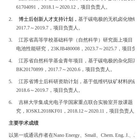
61704091
，
2018.1
～
2020.12
，项目负责人。
2.
博士后创新人才支持计划，
基于碳电极的无机卤化物钙
2017.7
～
2019.7
，项目负责人。
3.
江苏省高等学校基础科学（自然科学）研究面上项目，
电池性能研究，
23KJB480008
，
2023.7
～
2025.7
，项目负
4.
江苏省自然科学基金青年项目，基于碳电极的杂化阳离
BK20170899
，
2017.7
～
2020.6
，项目负责人。
5.
江苏省博士后科研资助计划，基于低维钙钛矿材料的碳
2018.6
～
2019.7
，项目负责人。
6.
吉林大学集成光电子学国家重点联合实验室开放课题，
究，
IOSKL2018KF01
，
2018.12
～
2020.11
，项目负责人。
主要学术成绩
以第一或通讯作者在
Nano Energy
、
Small
、
Chem. Eng. J.
、
J.