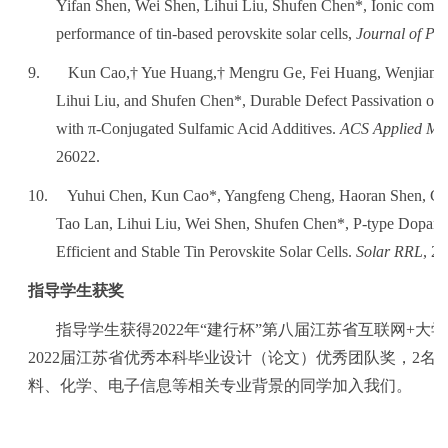
Yifan Shen, Wei Shen, Lihui Liu, Shufen Chen*, Ionic compen
performance of tin-based perovskite solar cells,
Journal of Po
9.
Kun Cao,† Yue Huang,† Mengru Ge, Fei Huang, Wenjian Sh
Lihui Liu, and Shufen Chen*, Durable Defect Passivation of t
with π-Conjugated Sulfamic Acid Additives.
ACS Applied Mate
26022.
10.
Yuhui Chen, Kun Cao*, Yangfeng Cheng, Haoran Shen, C
Tao Lan, Lihui Liu, Wei Shen, Shufen Chen*, P-type Dopants 
Efficient and Stable Tin Perovskite Solar Cells.
Solar RRL
, 2
指导学生获奖
指导学生获得
2022
年“建行杯”第八届江苏省互联网
+
大学
2022
届江苏省优秀本科毕业设计（论文）优秀团队奖，
2
名
料、化学、电子信息等相关专业背景的同学加入我们。