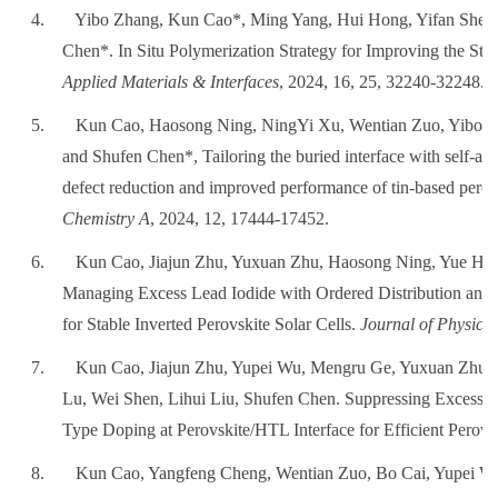
4.
Yibo Zhang, Kun Cao*, Ming Yang, Hui Hong, Yifan Shen,
Chen*. In Situ Polymerization Strategy for Improving the Stab
Applied Materials & Interfaces
, 2024, 16, 25, 32240-32248.
5.
Kun Cao, Haosong Ning, NingYi Xu, Wentian Zuo, Yibo Zh
and Shufen Chen*, Tailoring the buried interface with self-as
defect reduction and improved performance of tin-based perovs
Chemistry A
, 2024, 12, 17444-17452.
6.
Kun Cao, Jiajun Zhu, Yuxuan Zhu, Haosong Ning, Yue Huan
Managing Excess Lead Iodide with Ordered Distribution and 
for Stable Inverted Perovskite Solar Cells.
Journal of Physical
7.
Kun Cao, Jiajun Zhu, Yupei Wu, Mengru Ge, Yuxuan Zhu, 
Lu, Wei Shen, Lihui Liu, Shufen Chen. Suppressing Excess 
Type Doping at Perovskite/HTL Interface for Efficient Perovsk
8.
Kun Cao, Yangfeng Cheng, Wentian Zuo, Bo Cai, Yupei Wu